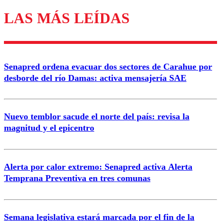
LAS MÁS LEÍDAS
Los comentarios son moderados para garantizar un
diálogo respetuoso.
Nombre
Senapred ordena evacuar dos sectores de Carahue por
Correo
desborde del río Damas: activa mensajería SAE
Nuevo temblor sacude el norte del país: revisa la
magnitud y el epicentro
Enviar comentario
Alerta por calor extremo: Senapred activa Alerta
Temprana Preventiva en tres comunas
Semana legislativa estará marcada por el fin de la