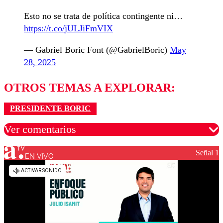
Esto no se trata de política contingente ni…
https://t.co/jULJiFmVIX
— Gabriel Boric Font (@GabrielBoric)
May
28, 2025
OTROS TEMAS A EXPLORAR:
PRESIDENTE BORIC
Ver comentarios
Señal 1
EN VIVO
Los comentarios son moderados para garantizar un
diálogo respetuoso.
Nombre
Correo