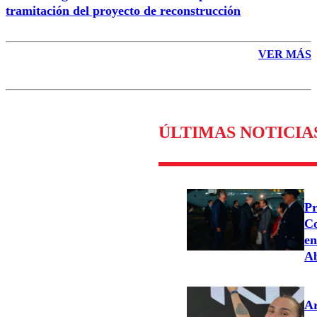
tramitación del proyecto de reconstrucción
VER MÁS
ÚLTIMAS NOTICIA
Pr
Co
en
Ab
Ar