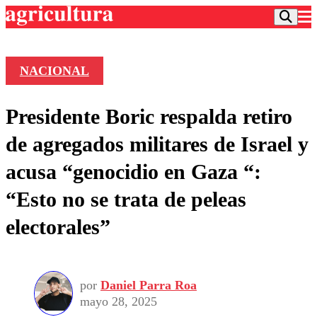
NACIONAL
Podcast
Presidente Boric respalda retiro
Frecuencias
Agricultura TV
de agregados militares de Israel y
Deportes
acusa “genocidio en Gaza “:
Entretención
Colo Colo
Noticias
“Esto no se trata de peleas
Motor
Vida Social
Otros Deportes
Dato Practico
electorales”
Publicaciones en medios
Seleccion Chilena
Economía
Opinión
Torneo Internacional
Internacional
Programas
Torneo Nacional
Nacional
Comercial
por
Daniel Parra Roa
Universidad Católica
Política
mayo 28, 2025
Universidad de Chile
Sustentabilidad