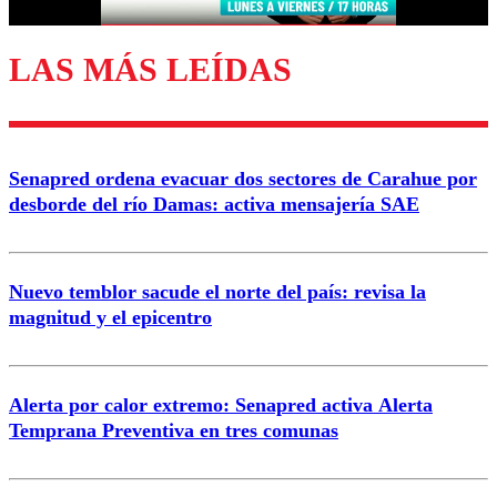
LAS MÁS LEÍDAS
Enviar comentario
Senapred ordena evacuar dos sectores de Carahue por
desborde del río Damas: activa mensajería SAE
Nuevo temblor sacude el norte del país: revisa la
magnitud y el epicentro
Alerta por calor extremo: Senapred activa Alerta
Temprana Preventiva en tres comunas