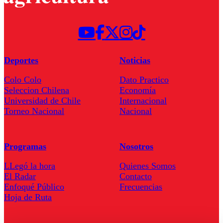
Deportes
Noticias
Colo Colo
Dato Practico
Seleccion Chilena
Economía
Universidad de Chile
Internacional
Torneo Nacional
Nacional
Programas
Nosotros
LLegó la hora
Quienes Somos
El Radar
Contacto
Enfoqué Público
Frecuencias
Hoja de Ruta