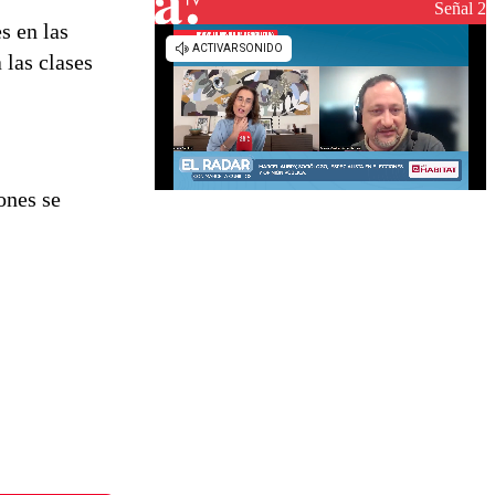
reconstrucción
Señal 2
s en las
 las clases
ones se