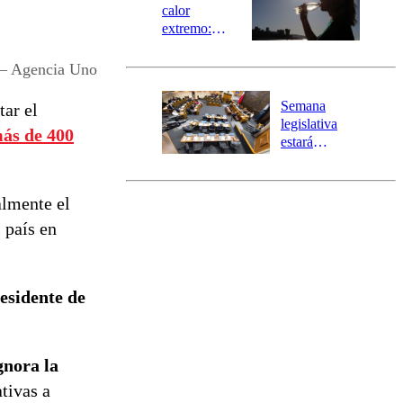
calor
extremo:
Senapred
activa Alerta
 – Agencia Uno
Temprana
Preventiva en
Semana
tar el
tres comunas
legislativa
ás de 400
estará
marcada por
el fin de la
tramitación
almente el
del proyecto
 país en
de
reconstrucción
residente de
gnora la
tivas a