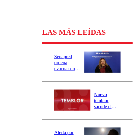
LAS MÁS LEÍDAS
Senapred
ordena
evacuar dos
sectores de
Carahue por
desborde del
río Damas:
Nuevo
activa
temblor
mensajería
sacude el
SAE
norte del país:
revisa la
magnitud y el
epicentro
Alerta por