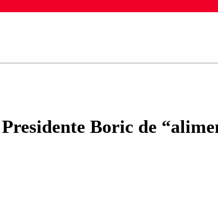
ados para garantizar un diálogo respetuoso.
Correo
Enviar c
residente Boric de “alimen