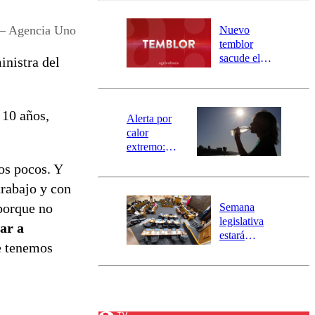
desborde del
río Damas:
 – Agencia Uno
Nuevo
activa
temblor
mensajería
sacude el
inistra del
SAE
norte del país:
revisa la
magnitud y el
 10 años,
epicentro
Alerta por
calor
extremo:
Senapred
os pocos. Y
activa Alerta
trabajo y con
Temprana
Preventiva en
porque no
Semana
tres comunas
legislativa
ar a
estará
e tenemos
marcada por
el fin de la
tramitación
del proyecto
de