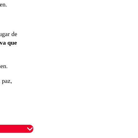
en.
ugar de
iva que
en.
 paz,