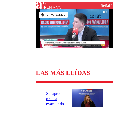
Universidad Católica
Política
Señal 1
Universidad de Chile
Sustentabilidad
EN VIVO
LAS MÁS LEÍDAS
Senapred
ordena
evacuar dos
sectores de
Carahue por