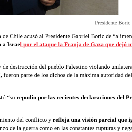
Presidente Boric
 de Chile acusó al Presidente Gabriel Boric de “alimen
 a Israe
l por el ataque la Franja de Gaza
que dejó m
y de destrucción del pueblo Palestino violando unilater
,
fueron parte de los dichos de la máxima autoridad del
stó “su
repudio por las recientes declaraciones del P
miento del conflicto y
refleja una visión parcial que i
nzo de la guerra como en las constantes rupturas y nega