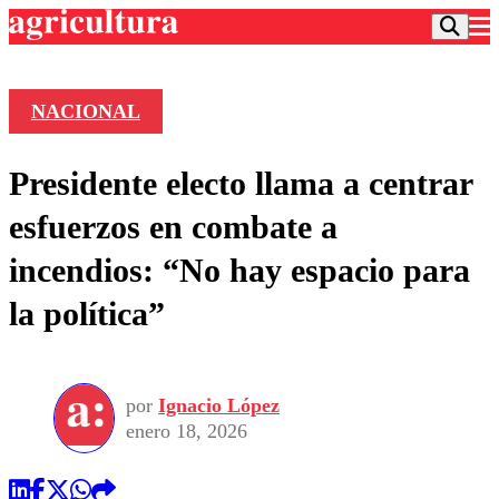
NACIONAL
Podcast
Presidente electo llama a centrar
Frecuencias
Agricultura TV
esfuerzos en combate a
Deportes
incendios: “No hay espacio para
Entretención
Colo Colo
Noticias
la política”
Motor
Vida Social
Otros Deportes
Dato Practico
Publicaciones en medios
Seleccion Chilena
Economía
Opinión
Torneo Internacional
Internacional
por
Ignacio López
Programas
Torneo Nacional
Nacional
enero 18, 2026
Comercial
Universidad Católica
Política
Universidad de Chile
Sustentabilidad