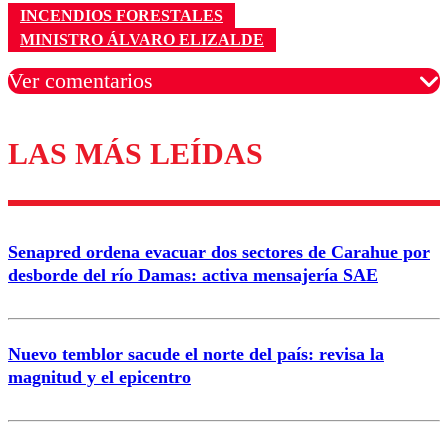
INCENDIOS FORESTALES
MINISTRO ÁLVARO ELIZALDE
Ver comentarios
LAS MÁS LEÍDAS
Los comentarios son moderados para garantizar un
diálogo respetuoso.
Nombre
Senapred ordena evacuar dos sectores de Carahue por
Correo
desborde del río Damas: activa mensajería SAE
Nuevo temblor sacude el norte del país: revisa la
magnitud y el epicentro
Enviar comentario