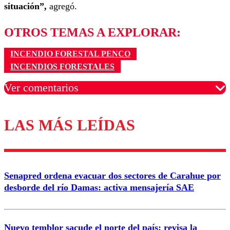
situación”,
agregó.
OTROS TEMAS A EXPLORAR:
INCENDIO FORESTAL PENCO
INCENDIOS FORESTALES
Ver comentarios
LAS MÁS LEÍDAS
Los comentarios son moderados para garantizar un
diálogo respetuoso.
Nombre
Senapred ordena evacuar dos sectores de Carahue por
Correo
desborde del río Damas: activa mensajería SAE
Nuevo temblor sacude el norte del país: revisa la