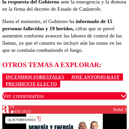
la respuesta del Gobierno
ante la emergencia y la demora
en la firma del decreto de Estado de Catástrofe.
Hasta el momento, el Gobierno ha
informado de 15
personas fallecidas y 19 heridos,
cifras que se prevé
aumenten conforme avancen las labores de control de las
llamas, ya que el catastro no incluye aún las zonas en las
que se continúa combatiendo el fuego.
OTROS TEMAS A EXPLORAR:
INCENDIOS FORESTALES
JOSÉ ANTONIO KAST
PRESIDENTE ELECTO
Ver comentarios
Señal 1
EN VIVO
Los comentarios son moderados para garantizar un
diálogo respetuoso.
Nombre