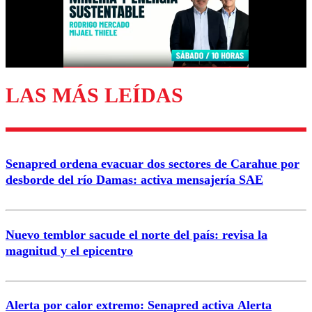
Correo
LAS MÁS LEÍDAS
Enviar comentario
Senapred ordena evacuar dos sectores de Carahue por
desborde del río Damas: activa mensajería SAE
Nuevo temblor sacude el norte del país: revisa la
magnitud y el epicentro
Alerta por calor extremo: Senapred activa Alerta