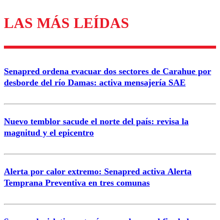
LAS MÁS LEÍDAS
Los comentarios son moderados para garantizar un
diálogo respetuoso.
Nombre
Senapred ordena evacuar dos sectores de Carahue por
Correo
desborde del río Damas: activa mensajería SAE
Nuevo temblor sacude el norte del país: revisa la
magnitud y el epicentro
Enviar comentario
Alerta por calor extremo: Senapred activa Alerta
Temprana Preventiva en tres comunas