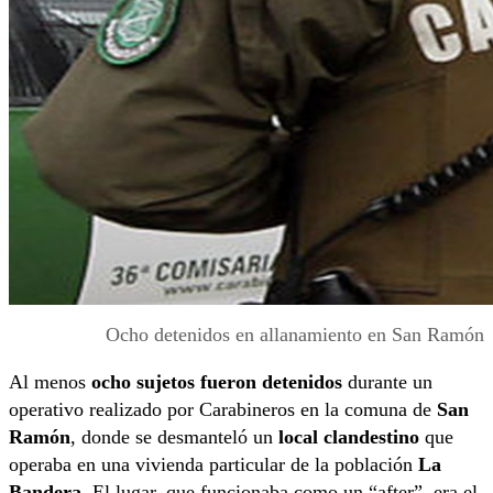
Ocho detenidos en allanamiento en San Ramón
Al menos
ocho sujetos fueron detenidos
durante un
operativo realizado por Carabineros en la comuna de
San
Ramón
, donde se desmanteló un
local clandestino
que
operaba en una vivienda particular de la población
La
Bandera
. El lugar, que funcionaba como un “after”, era el