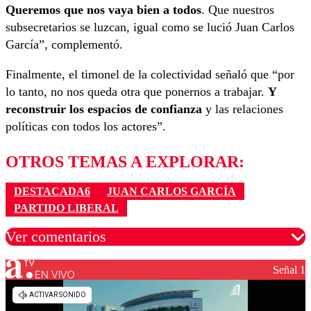
Queremos que nos vaya bien a todos
. Que nuestros
subsecretarios se luzcan, igual como se lució Juan Carlos
García”, complementó.
Finalmente, el timonel de la colectividad señaló que “por
lo tanto, no nos queda otra que ponernos a trabajar.
Y
reconstruir los espacios de confianza
y las relaciones
políticas con todos los actores”.
OTROS TEMAS A EXPLORAR:
DESTACADA6
JUAN CARLOS GARCÍA
PARTIDO LIBERAL
Ver comentarios
Señal 1
EN VIVO
Los comentarios son moderados para garantizar un
diálogo respetuoso.