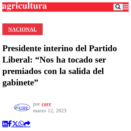
NACIONAL
Podcast
Presidente interino del Partido
Frecuencias
Agricultura TV
Liberal: “Nos ha tocado ser
Deportes
premiados con la salida del
Entretención
Colo Colo
Noticias
gabinete”
Motor
Vida Social
Otros Deportes
Dato Practico
Publicaciones en medios
Seleccion Chilena
Economía
Opinión
Torneo Internacional
Internacional
por
core
Programas
marzo 12, 2023
Torneo Nacional
Nacional
Comercial
Universidad Católica
Política
Universidad de Chile
Sustentabilidad