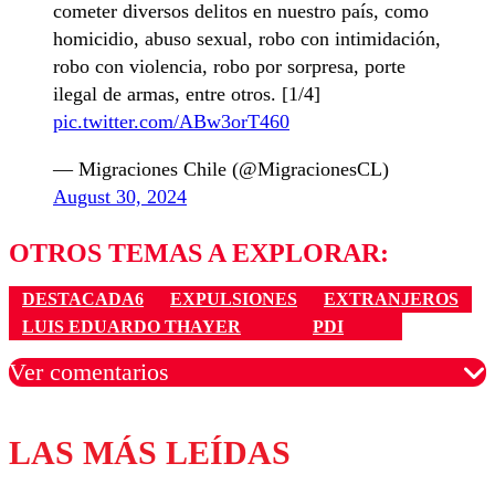
cometer diversos delitos en nuestro país, como
homicidio, abuso sexual, robo con intimidación,
robo con violencia, robo por sorpresa, porte
ilegal de armas, entre otros. [1/4]
pic.twitter.com/ABw3orT460
— Migraciones Chile (@MigracionesCL)
August 30, 2024
OTROS TEMAS A EXPLORAR:
DESTACADA6
EXPULSIONES
EXTRANJEROS
LUIS EDUARDO THAYER
PDI
Ver comentarios
LAS MÁS LEÍDAS
Los comentarios son moderados para garantizar un
diálogo respetuoso.