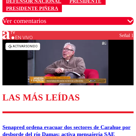
DEFENSOR NACIONAL
PRESIDENTE
PRESIDENTE PIÑERA
Ver comentarios
Señal 1
EN VIVO
Los comentarios son moderados para garantizar un
diálogo respetuoso.
Nombre
Correo
LAS MÁS LEÍDAS
Enviar comentario
Senapred ordena evacuar dos sectores de Carahue por
desborde del río Damas: activa mensajería SAE