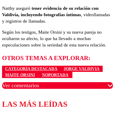
Natthy aseguró
tener evidencia de su relación con
Valdivia, incluyendo fotografías íntimas
, videollamadas
y registros de llamadas.
Según los testigos, Maite Orsini y su nueva pareja no
ocultaron su afecto, lo que ha llevado a muchas
especulaciones sobre la seriedad de esta nueva relación.
OTROS TEMAS A EXPLORAR:
CATEGORÍA DESTACADA
JORGE VALDIVIA
MAITE ORSINI
NOPORTADA
Ver comentarios
LAS MÁS LEÍDAS
Los comentarios son moderados para garantizar un
diálogo respetuoso.
Nombre