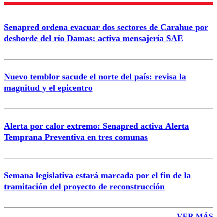
Senapred ordena evacuar dos sectores de Carahue por
Correo
desborde del río Damas: activa mensajería SAE
Nuevo temblor sacude el norte del país: revisa la
magnitud y el epicentro
Enviar comentario
Alerta por calor extremo: Senapred activa Alerta
Temprana Preventiva en tres comunas
Semana legislativa estará marcada por el fin de la
tramitación del proyecto de reconstrucción
VER MÁS