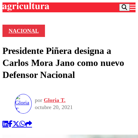
NACIONAL
Podcast
Presidente Piñera designa a
Frecuencias
Agricultura TV
Carlos Mora Jano como nuevo
Deportes
Defensor Nacional
Entretención
Colo Colo
Noticias
Motor
Vida Social
Otros Deportes
Dato Practico
Publicaciones en medios
por
Gloria T.
Seleccion Chilena
Economía
Opinión
octubre 20, 2021
Torneo Internacional
Internacional
Programas
Torneo Nacional
Nacional
Comercial
Universidad Católica
Política
Universidad de Chile
Sustentabilidad