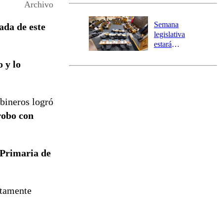
activa Alerta
Archivo
Temprana
Preventiva en
Semana
ada de este
tres comunas
legislativa
estará
marcada por
o y lo
el fin de la
tramitación
del proyecto
de
abineros logró
reconstrucción
robo con
 Primaria de
ntamente