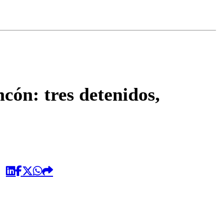
omentario
cón: tres detenidos,