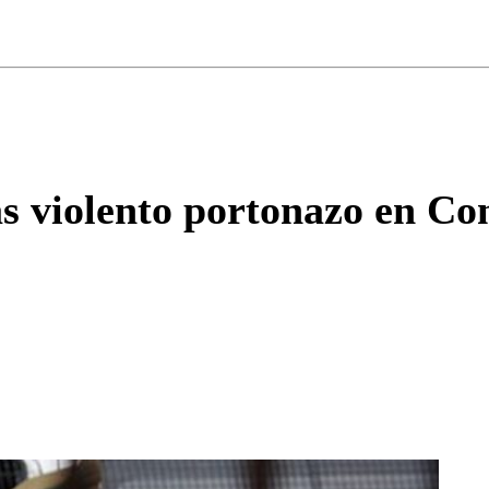
ados para garantizar un diálogo respetuoso.
Correo
Enviar c
 violento portonazo en Con