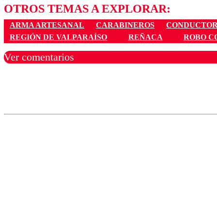
OTROS TEMAS A EXPLORAR:
ARMA ARTESANAL
CARABINEROS
CONDUCTOR
REGIÓN DE VALPARAÍSO
REÑACA
ROBO C
Ver comentarios
Los comentarios son moder
Nombre