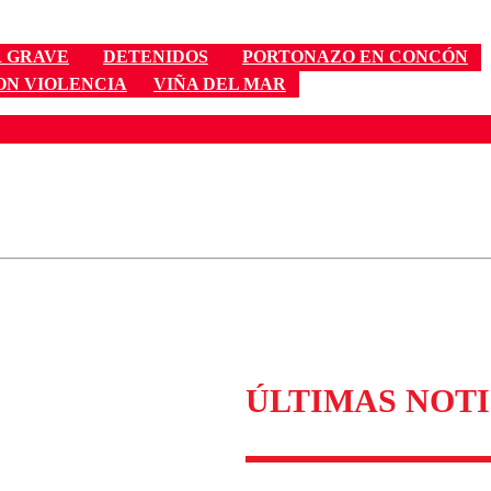
 GRAVE
DETENIDOS
PORTONAZO EN CONCÓN
ON VIOLENCIA
VIÑA DEL MAR
ados para garantizar un diálogo respetuoso.
Correo
Enviar c
ÚLTIMAS NOTI