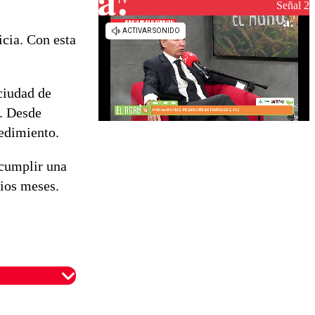
reconstrucción
Señal 2
icia. Con esta
ciudad de
a. Desde
edimiento.
 cumplir una
rios meses.