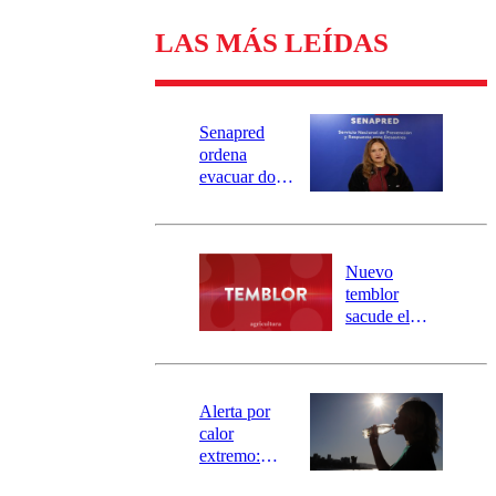
LAS MÁS LEÍDAS
Senapred
ordena
evacuar dos
sectores de
Carahue por
desborde del
río Damas:
Nuevo
activa
temblor
mensajería
sacude el
SAE
norte del país:
revisa la
magnitud y el
epicentro
Alerta por
calor
extremo:
Senapred