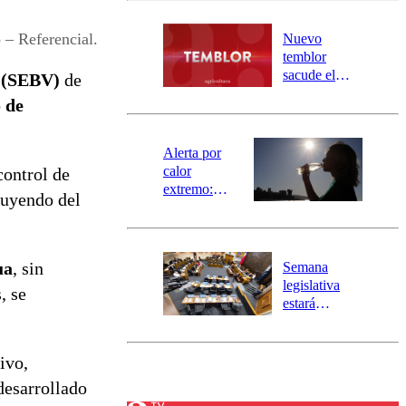
desborde del
río Damas:
 – Referencial.
Nuevo
activa
temblor
mensajería
sacude el
s (SEBV)
de
SAE
norte del país:
 de
revisa la
magnitud y el
epicentro
Alerta por
calor
control de
extremo:
huyendo del
Senapred
activa Alerta
Temprana
Preventiva en
ua
, sin
Semana
tres comunas
legislativa
, se
estará
marcada por
el fin de la
tramitación
ivo,
del proyecto
desarrollado
de