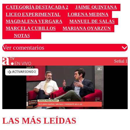
CATEGORÍA DESTACADA 2
JAIME QUINTANA
LICEO EXPERIMENTAL
LORENA MEDINA
MAGDALENA VERGARA
MANUEL DE SALAS
MARCELA CUBILLOS
MARIANA OYARZÚN
NOTAS
Ver comentarios
Señal 1
EN VIVO
Los comentarios son moderados para garantizar un
diálogo respetuoso.
Nombre
Correo
LAS MÁS LEÍDAS