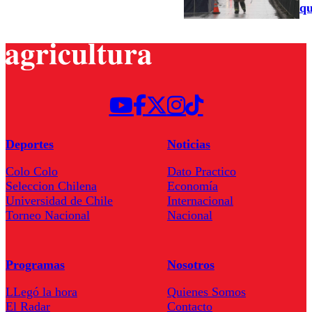
qu
Deportes
Noticias
Colo Colo
Dato Practico
Seleccion Chilena
Economía
Universidad de Chile
Internacional
Torneo Nacional
Nacional
Programas
Nosotros
LLegó la hora
Quienes Somos
El Radar
Contacto