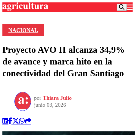
NACIONAL
Podcast
Proyecto AVO II alcanza 34,9%
Frecuencias
Agricultura TV
de avance y marca hito en la
Deportes
conectividad del Gran Santiago
Entretención
Colo Colo
Noticias
Motor
Vida Social
Otros Deportes
Dato Practico
Publicaciones en medios
por
Thiara Julio
Seleccion Chilena
Economía
Opinión
junio 03, 2026
Torneo Internacional
Internacional
Programas
Torneo Nacional
Nacional
Comercial
Universidad Católica
Política
Universidad de Chile
Sustentabilidad