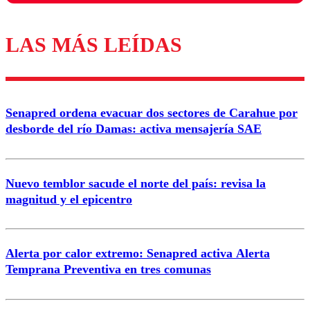
LAS MÁS LEÍDAS
Los comentarios son moderados para garantizar un
diálogo respetuoso.
Nombre
Senapred ordena evacuar dos sectores de Carahue por
Correo
desborde del río Damas: activa mensajería SAE
Nuevo temblor sacude el norte del país: revisa la
magnitud y el epicentro
Enviar comentario
Alerta por calor extremo: Senapred activa Alerta
Temprana Preventiva en tres comunas