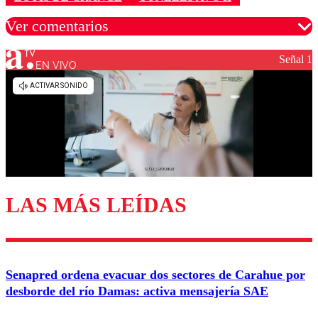
Ver comentarios
Señal 1
EN VIVO
Los comentarios son moderados para garantizar un
diálogo respetuoso.
Nombre
Correo
LAS MÁS LEÍDAS
Enviar comentario
Senapred ordena evacuar dos sectores de Carahue por
desborde del río Damas: activa mensajería SAE