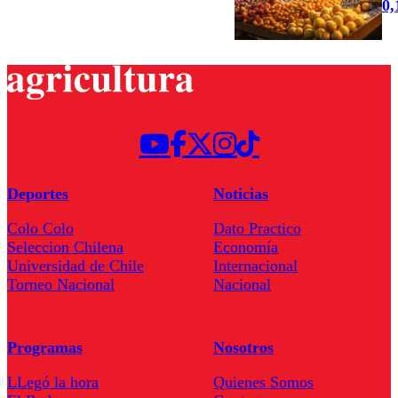
0
Deportes
Noticias
Colo Colo
Dato Practico
Seleccion Chilena
Economía
Universidad de Chile
Internacional
Torneo Nacional
Nacional
Programas
Nosotros
LLegó la hora
Quienes Somos