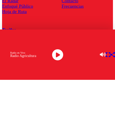
El Radar
Contacto
Enfoqué Público
Frecuencias
Hoja de Ruta
Tarifas
Comercial
Tarifas Servel Radio
Radio en Vivo
Radio Agricultura
Radio en Vivo
TV en Vivo
Descarga la APP