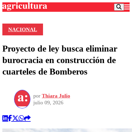
NACIONAL
Podcast
Proyecto de ley busca eliminar
Frecuencias
Agricultura TV
burocracia en construcción de
Deportes
cuarteles de Bomberos
Entretención
Colo Colo
Noticias
Motor
Vida Social
Otros Deportes
Dato Practico
Publicaciones en medios
por
Thiara Julio
Seleccion Chilena
Economía
Opinión
julio 09, 2026
Torneo Internacional
Internacional
Programas
Torneo Nacional
Nacional
Comercial
Universidad Católica
Política
Universidad de Chile
Sustentabilidad