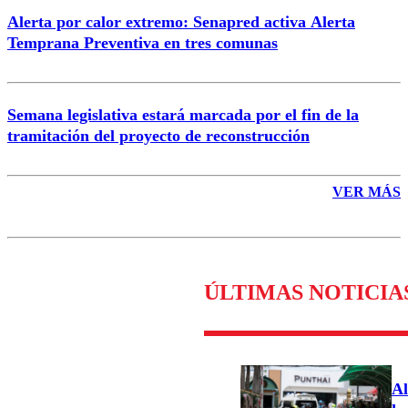
Alerta por calor extremo: Senapred activa Alerta
Temprana Preventiva en tres comunas
Semana legislativa estará marcada por el fin de la
tramitación del proyecto de reconstrucción
VER MÁS
ÚLTIMAS NOTICIA
Al