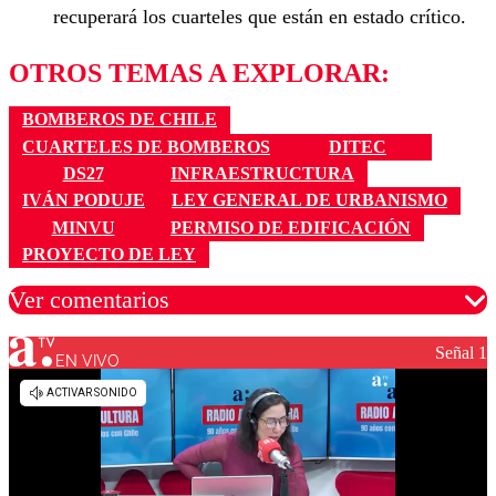
recuperará los cuarteles que están en estado crítico.
OTROS TEMAS A EXPLORAR:
BOMBEROS DE CHILE
CUARTELES DE BOMBEROS
DITEC
DS27
INFRAESTRUCTURA
IVÁN PODUJE
LEY GENERAL DE URBANISMO
MINVU
PERMISO DE EDIFICACIÓN
PROYECTO DE LEY
Ver comentarios
Señal 1
EN VIVO
Los comentarios son moderados para garantizar un
diálogo respetuoso.
Nombre
Correo