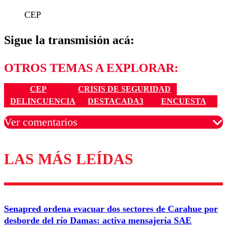
CEP
Sigue la transmisión acá:
OTROS TEMAS A EXPLORAR:
CEP
CRISIS DE SEGURIDAD
DELINCUENCIA
DESTACADA3
ENCUESTA
Ver comentarios
LAS MÁS LEÍDAS
Los comentarios son moderados para garantizar un
diálogo respetuoso.
Nombre
Senapred ordena evacuar dos sectores de Carahue por
Correo
desborde del río Damas: activa mensajería SAE