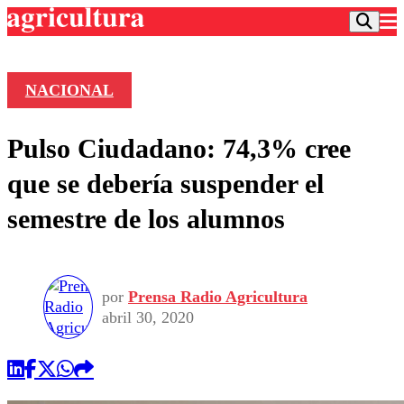
NACIONAL
Podcast
Pulso Ciudadano: 74,3% cree
Frecuencias
Agricultura TV
que se debería suspender el
Deportes
semestre de los alumnos
Entretención
Colo Colo
Noticias
Motor
Vida Social
Otros Deportes
Dato Practico
Publicaciones en medios
por
Prensa Radio Agricultura
Seleccion Chilena
Economía
Opinión
abril 30, 2020
Torneo Internacional
Internacional
Programas
Torneo Nacional
Nacional
Comercial
Universidad Católica
Política
Universidad de Chile
Sustentabilidad