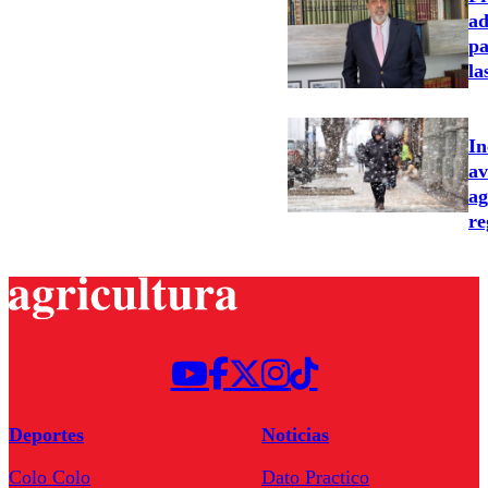
ad
pa
la
In
av
ag
re
Deportes
Noticias
Colo Colo
Dato Practico