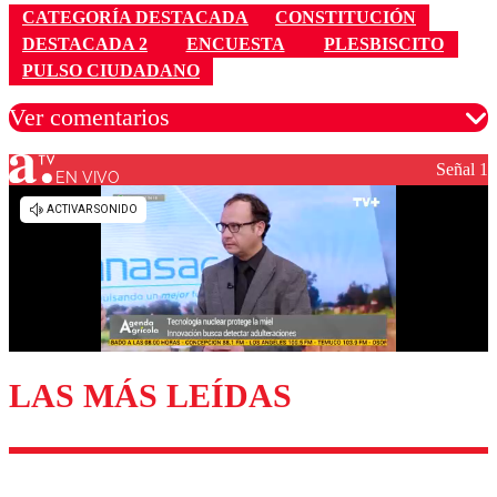
CATEGORÍA DESTACADA
CONSTITUCIÓN
DESTACADA 2
ENCUESTA
PLESBISCITO
PULSO CIUDADANO
Ver comentarios
Señal 1
EN VIVO
Los comentarios son moderados para garantizar un
diálogo respetuoso.
Nombre
Correo
LAS MÁS LEÍDAS
Enviar comentario