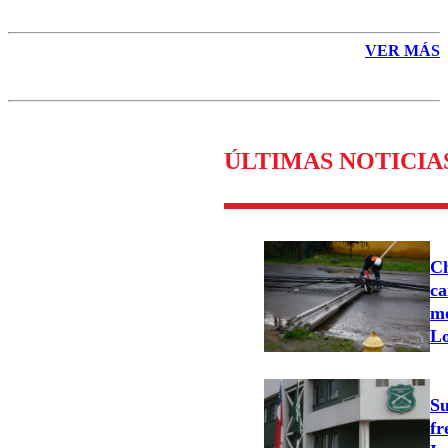
VER MÁS
ÚLTIMAS NOTICIA
Ch
ca
mo
Lo
Su
fr