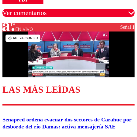
Ver comentarios
Señal 1
EN VIVO
Los comentarios son moderados para garantizar un
diálogo respetuoso.
Nombre
Correo
LAS MÁS LEÍDAS
Enviar comentario
Senapred ordena evacuar dos sectores de Carahue por
desborde del río Damas: activa mensajería SAE