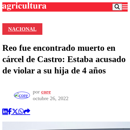
NACIONAL
Podcast
Reo fue encontrado muerto en
Frecuencias
Agricultura TV
cárcel de Castro: Estaba acusado
Deportes
de violar a su hija de 4 años
Entretención
Colo Colo
Noticias
Motor
Vida Social
Otros Deportes
Dato Practico
por
core
Publicaciones en medios
Seleccion Chilena
Economía
octubre 26, 2022
Opinión
Torneo Internacional
Internacional
Programas
Torneo Nacional
Nacional
Comercial
Universidad Católica
Política
Universidad de Chile
Sustentabilidad