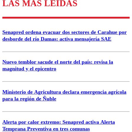
LAS MÁS LEÍDAS
Los comentarios son moderados para garantizar un
diálogo respetuoso.
Nombre
Senapred ordena evacuar dos sectores de Carahue por
Correo
desborde del río Damas: activa mensajería SAE
Nuevo temblor sacude el norte del país: revisa la
magnitud y el epicentro
Enviar comentario
Ministerio de Agricultura declara emergencia agrícola
para la región de Ñuble
Alerta por calor extremo: Senapred activa Alerta
Temprana Preventiva en tres comunas