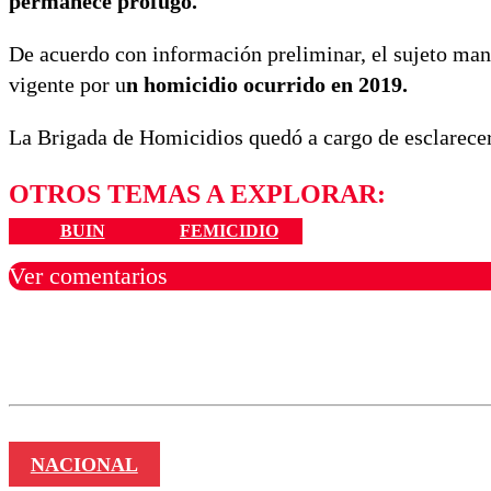
permanece prófugo.
De acuerdo con información preliminar, el sujeto man
vigente por u
n homicidio ocurrido en 2019.
La Brigada de Homicidios quedó a cargo de esclarecer 
OTROS TEMAS A EXPLORAR:
BUIN
FEMICIDIO
Ver comentarios
Los comentarios son moder
Nombre
NACIONAL