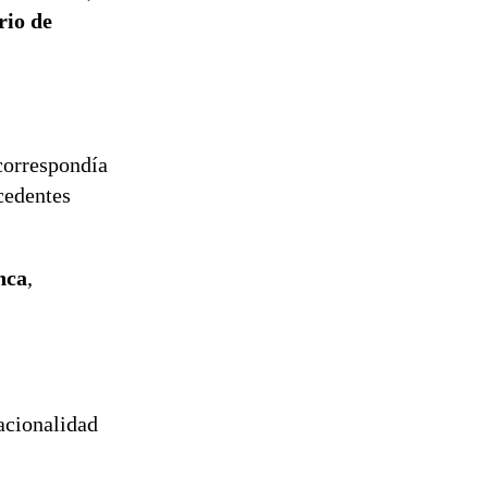
tramitación
rio de
del proyecto
de
reconstrucción
 correspondía
cedentes
nca
,
acionalidad