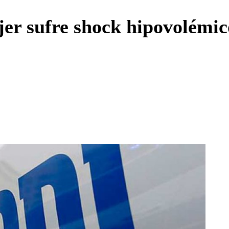
Enviar c
er sufre shock hipovolémico