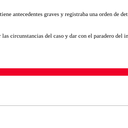
tiene antecedentes graves y registraba una orden de de
las circunstancias del caso y dar con el paradero del 
ados para garantizar un diálogo respetuoso.
Correo