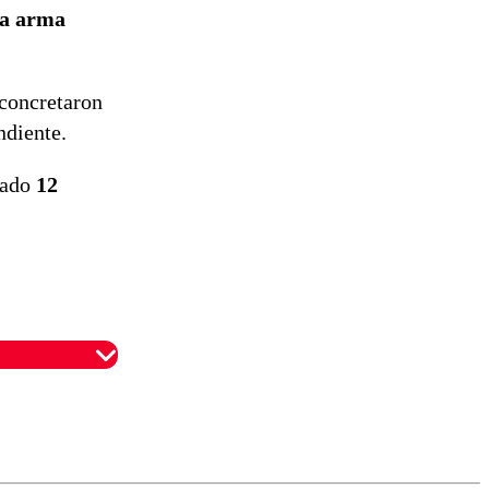
ta arma
concretaron
ndiente.
rado
12