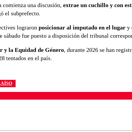
ja comienza una discusión,
extrae un cuchillo y con es
gó el subprefecto.
tectives lograron
posicionar al imputado en el lugar
y 
e sábado fue puesto a disposición del tribunal correspo
er y la Equidad de Género
, durante 2026 se han regist
8 tentados en el país.
RAÍSO
ados para garantizar un diálogo respetuoso.
Correo