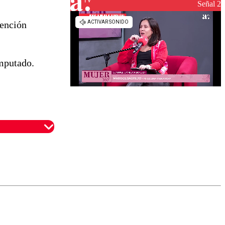
reconstrucción
Señal 2
tención
imputado.