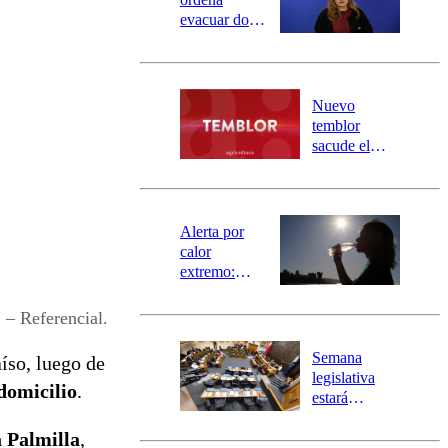
evacuar dos
sectores de
Carahue por
desborde del
río Damas:
Nuevo
activa
temblor
mensajería
sacude el
SAE
norte del país:
revisa la
magnitud y el
epicentro
Alerta por
calor
extremo:
Senapred
activa Alerta
 – Referencial.
Temprana
Preventiva en
Semana
íso, luego de
tres comunas
legislativa
domicilio
.
estará
marcada por
a Palmilla
,
el fin de la