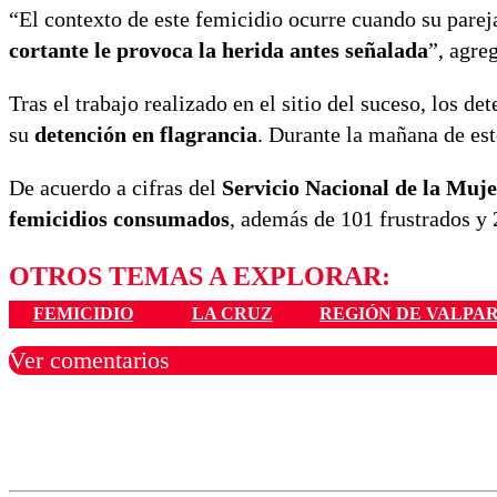
“El contexto de este femicidio ocurre cuando su pare
cortante le provoca la herida antes señalada
”, agre
Tras el trabajo realizado en el sitio del suceso, los de
su
detención en flagrancia
. Durante la mañana de est
De acuerdo a cifras del
Servicio Nacional de la Muj
femicidios consumados
, además de 101 frustrados y 2
OTROS TEMAS A EXPLORAR:
FEMICIDIO
LA CRUZ
REGIÓN DE VALPA
Ver comentarios
Los comentarios son moder
Nombre