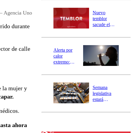
desborde del
río Damas:
– Agencia Uno
Nuevo
activa
temblor
mensajería
sacude el
rrido durante
SAE
norte del país:
revisa la
magnitud y el
ctor de calle
epicentro
Alerta por
calor
extremo:
Senapred
activa Alerta
Temprana
Preventiva en
Semana
e la mujer y
tres comunas
legislativa
capar.
estará
marcada por
médicos.
el fin de la
tramitación
del proyecto
asta ahora
de