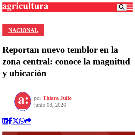
NACIONAL
Podcast
Reportan nuevo temblor en la
Frecuencias
Agricultura TV
zona central: conoce la magnitud
Deportes
y ubicación
Entretención
Colo Colo
Noticias
Motor
Vida Social
Otros Deportes
Dato Practico
Publicaciones en medios
por
Thiara Julio
Seleccion Chilena
Economía
Opinión
junio 08, 2026
Torneo Internacional
Internacional
Programas
Torneo Nacional
Nacional
Comercial
Universidad Católica
Política
Universidad de Chile
Sustentabilidad