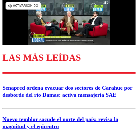
Los comentarios son moderados para garantizar un
diálogo respetuoso.
Nombre
Correo
LAS MÁS LEÍDAS
Enviar comentario
Senapred ordena evacuar dos sectores de Carahue por
desborde del río Damas: activa mensajería SAE
Nuevo temblor sacude el norte del país: revisa la
magnitud y el epicentro