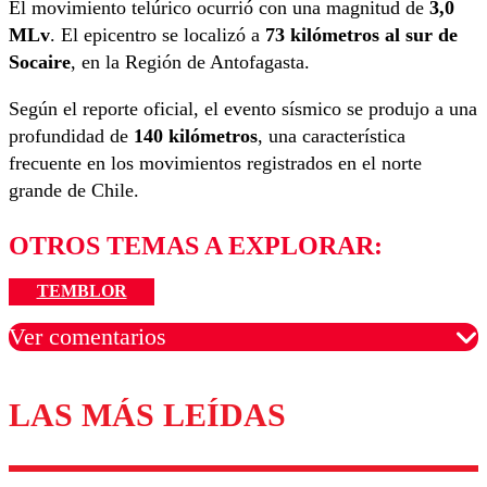
El movimiento telúrico ocurrió con una magnitud de
3,0
MLv
. El epicentro se localizó a
73 kilómetros al sur de
Socaire
, en la Región de Antofagasta.
Según el reporte oficial, el evento sísmico se produjo a una
profundidad de
140 kilómetros
, una característica
frecuente en los movimientos registrados en el norte
grande de Chile.
OTROS TEMAS A EXPLORAR:
TEMBLOR
Ver comentarios
LAS MÁS LEÍDAS
Los comentarios son moderados para garantizar un
diálogo respetuoso.
Nombre