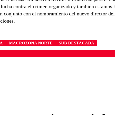
la lucha contra el crimen organizado y también estamos 
en conjunto con el nombramiento del nuevo director del
ciones.
IA
MACROZONA NORTE
SUB DESTACADA
ados para garantizar un diálogo respetuoso.
Correo
Enviar c