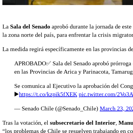
La
Sala del Senado
aprobó durante la jornada de este
la zona norte del país, para enfrentar la crisis migrator
La medida regirá específicamente en las provincias d
APROBADO✅ Sala del Senado aprobó prórroga d
en las Provincias de Arica y Parinacota, Tamarug
Se comunica al Ejecutivo la aprobación del Cong
▶️
https://t.co/kzpik5fXEK
pic.twitter.com/2Vo
— Senado Chile (@Senado_Chile)
March 23, 20
Tras la votación, el
subsecretario del Interior
,
Manu
“los problemas de Chile se resuelven trabajando en 