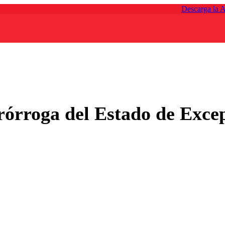
Descarga la 
órroga del Estado de Excep