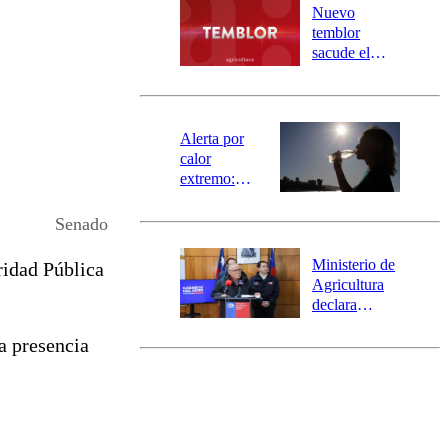
río Damas:
Nuevo
activa
temblor
mensajería
sacude el
SAE
norte del país:
revisa la
magnitud y el
epicentro
Alerta por
calor
extremo:
Senapred
activa Alerta
Senado
Temprana
Preventiva en
Ministerio de
ridad Pública
tres comunas
Agricultura
declara
emergencia
a presencia
agrícola para
la región de
Ñuble