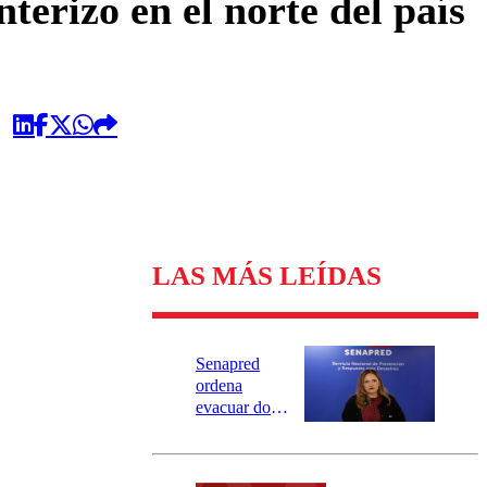
erizo en el norte del país
LAS MÁS LEÍDAS
Senapred
ordena
evacuar dos
sectores de
Carahue por
desborde del