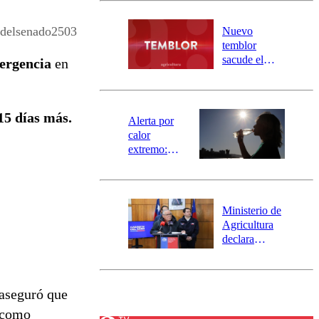
desborde del
río Damas:
adelsenado2503
Nuevo
activa
temblor
mensajería
sacude el
mergencia
en
SAE
norte del país:
revisa la
magnitud y el
15 días más.
epicentro
Alerta por
calor
extremo:
Senapred
activa Alerta
Temprana
Preventiva en
Ministerio de
tres comunas
Agricultura
declara
emergencia
agrícola para
la región de
 aseguró que
Ñuble
, como