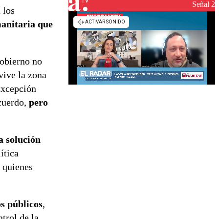
Señal 2
 los
manitaria que
Gobierno no
vive la zona
Excepción
cuerdo,
pero
a solución
ítica
a quienes
os públicos
,
trol de la