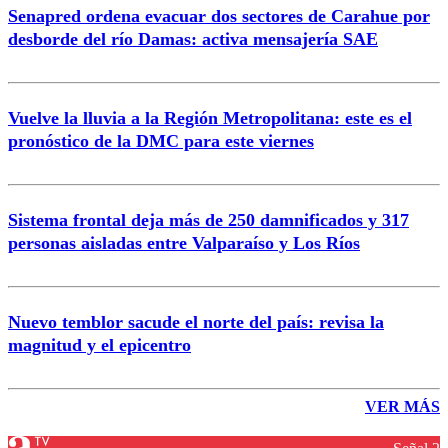
Senapred ordena evacuar dos sectores de Carahue por
desborde del río Damas: activa mensajería SAE
Vuelve la lluvia a la Región Metropolitana: este es el
pronóstico de la DMC para este viernes
Sistema frontal deja más de 250 damnificados y 317
personas aisladas entre Valparaíso y Los Ríos
Nuevo temblor sacude el norte del país: revisa la
magnitud y el epicentro
VER MÁS