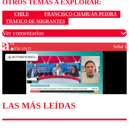
OTROS TEMAS A EXPLORAR:
CHILE
FRANCISCO CHAHUÁN PEDIRÁ
TRÁFICO DE MIGRANTES
Ver comentarios
Señal 1
EN VIVO
Los comentarios son moderados para garantizar un
diálogo respetuoso.
Nombre
Correo
LAS MÁS LEÍDAS
Enviar comentario