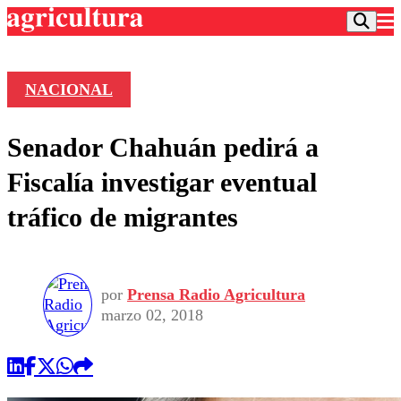
NACIONAL
Podcast
Senador Chahuán pedirá a
Frecuencias
Agricultura TV
Fiscalía investigar eventual
Deportes
tráfico de migrantes
Entretención
Colo Colo
Noticias
Motor
Vida Social
Otros Deportes
Dato Practico
Publicaciones en medios
por
Prensa Radio Agricultura
Seleccion Chilena
Economía
Opinión
marzo 02, 2018
Torneo Internacional
Internacional
Programas
Torneo Nacional
Nacional
Comercial
Universidad Católica
Política
Universidad de Chile
Sustentabilidad