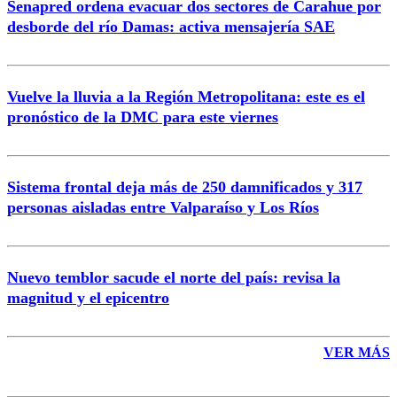
Senapred ordena evacuar dos sectores de Carahue por
Correo
desborde del río Damas: activa mensajería SAE
Vuelve la lluvia a la Región Metropolitana: este es el
pronóstico de la DMC para este viernes
Enviar comentario
Sistema frontal deja más de 250 damnificados y 317
personas aisladas entre Valparaíso y Los Ríos
Nuevo temblor sacude el norte del país: revisa la
magnitud y el epicentro
VER MÁS