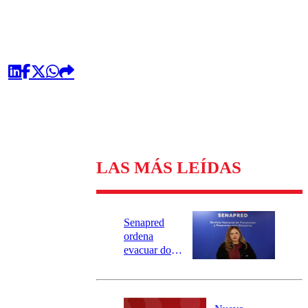
LAS MÁS LEÍDAS
Senapred
ordena
evacuar dos
sectores de
Carahue por
desborde del
río Damas: