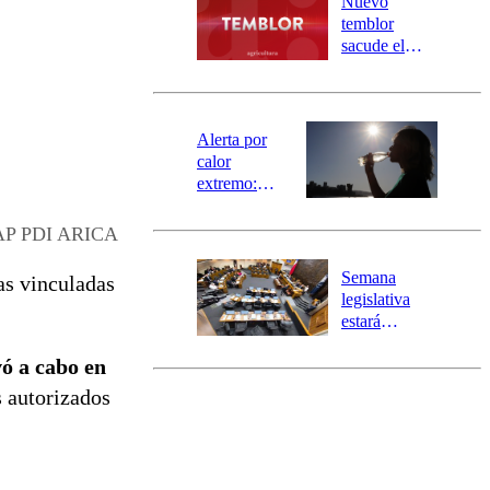
Nuevo
activa
temblor
mensajería
sacude el
SAE
norte del país:
revisa la
magnitud y el
epicentro
Alerta por
calor
extremo:
Senapred
activa Alerta
P PDI ARICA
Temprana
Preventiva en
Semana
as vinculadas
tres comunas
legislativa
estará
marcada por
vó a cabo en
el fin de la
tramitación
s autorizados
del proyecto
de
reconstrucción