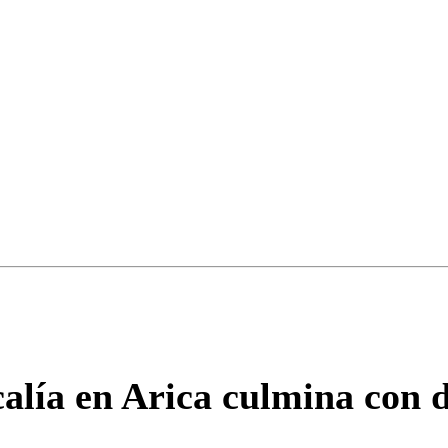
ados para garantizar un diálogo respetuoso.
Correo
Enviar c
calía en Arica culmina con d