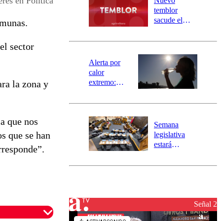
res en Política
Nuevo
activa
temblor
mensajería
sacude el
omunas.
SAE
norte del país:
revisa la
el sector
magnitud y el
epicentro
Alerta por
calor
extremo:
ara la zona y
Senapred
activa Alerta
Temprana
la que nos
Preventiva en
Semana
tres comunas
os que se han
legislativa
estará
rresponde”.
marcada por
el fin de la
tramitación
del proyecto
de
reconstrucción
Señal 2