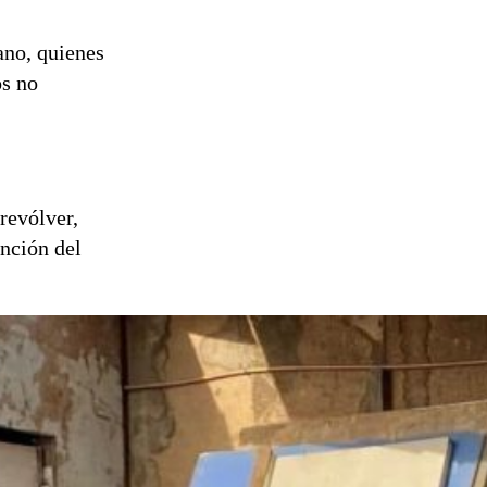
ano, quienes
os no
 revólver,
ención del