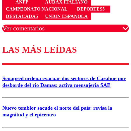
ANFP
AUDAX ITALIANO
CAMPEONATO NACIONAL
DEPORTES5
DESTACADA5
UNIÓN ESPAÑOLA
Ver comentarios
LAS MÁS LEÍDAS
Los comentarios son moderados para garantizar un
diálogo respetuoso.
Nombre
Senapred ordena evacuar dos sectores de Carahue por
Correo
desborde del río Damas: activa mensajería SAE
Nuevo temblor sacude el norte del país: revisa la
magnitud y el epicentro
Enviar comentario