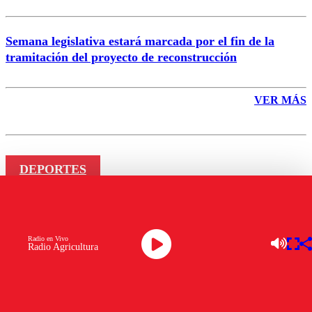
Semana legislativa estará marcada por el fin de la
tramitación del proyecto de reconstrucción
VER MÁS
DEPORTES
Pato Yáñez y Cristián Caamaño
analizan el juego de Colo-Colo:
Radio en Vivo
Radio Agricultura
¿Tiene chapa de campeón?