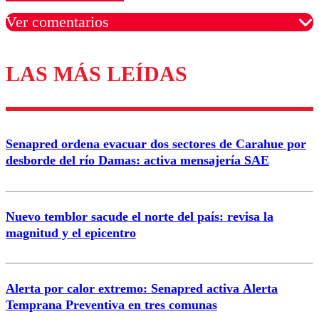
Ver comentarios
LAS MÁS LEÍDAS
Los comentarios son moderados para garantizar un
diálogo respetuoso.
Nombre
Senapred ordena evacuar dos sectores de Carahue por
Correo
desborde del río Damas: activa mensajería SAE
Nuevo temblor sacude el norte del país: revisa la
magnitud y el epicentro
Enviar comentario
Alerta por calor extremo: Senapred activa Alerta
Temprana Preventiva en tres comunas