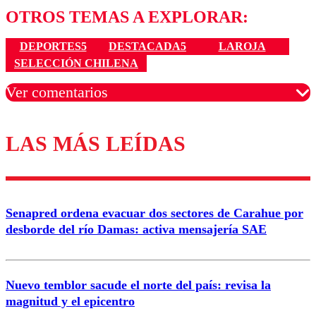
OTROS TEMAS A EXPLORAR:
DEPORTES5
DESTACADA5
LAROJA
SELECCIÓN CHILENA
Ver comentarios
LAS MÁS LEÍDAS
Los comentarios son moderados para garantizar un
diálogo respetuoso.
Nombre
Senapred ordena evacuar dos sectores de Carahue por
Correo
desborde del río Damas: activa mensajería SAE
Nuevo temblor sacude el norte del país: revisa la
magnitud y el epicentro
Enviar comentario