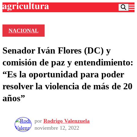
NACIONAL
Podcast
Senador Iván Flores (DC) y
Frecuencias
Agricultura TV
comisión de paz y entendimiento:
Deportes
“Es la oportunidad para poder
Entretención
Colo Colo
Noticias
resolver la violencia de más de 20
Motor
Vida Social
Otros Deportes
Dato Practico
años”
Publicaciones en medios
Seleccion Chilena
Economía
Opinión
Torneo Internacional
Internacional
Programas
Torneo Nacional
Nacional
Comercial
por
Rodrigo Valenzuela
Universidad Católica
Política
noviembre 12, 2022
Universidad de Chile
Sustentabilidad