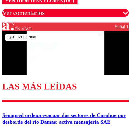
SENADOR IVÁN FLORES (DC)
Ver comentarios
Señal 1
EN VIVO
Los comentarios son moderados para garantizar un
diálogo respetuoso.
Nombre
Correo
LAS MÁS LEÍDAS
Enviar comentario
Senapred ordena evacuar dos sectores de Carahue por
desborde del río Damas: activa mensajería SAE