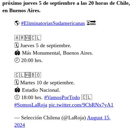
próximo jueves 5 de septiembre a las 20 horas de Chile,
en Buenos Aires.
🌎
#EliminatoriasSudamericanas
⏳🔜
🇦🇷🆚🇨🇱
🗓️ Jueves 5 de septiembre.
🏟️ Más Monumental, Buenos Aires.
🕗 20:00 hrs.
🇨🇱🆚🇧🇴
🗓️ Martes 10 de septiembre.
🏟️ Estadio Nacional.
🕕 18:00 hrs.
#VamosPorTodo
🇨🇱
#SomosLaRoja
pic.twitter.com/9CbRNx7yA1
— Selección Chilena (@LaRoja)
August 15,
2024