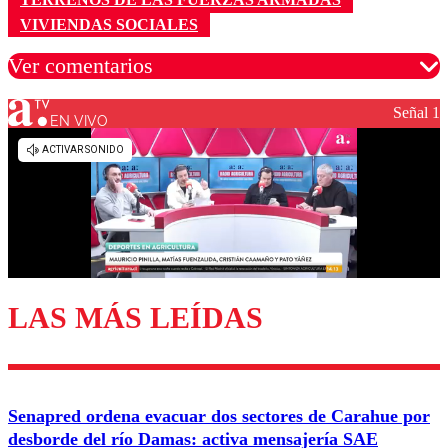
VIVIENDAS SOCIALES
Ver comentarios
Señal 1
EN VIVO
Los comentarios son moderados para garantizar un
diálogo respetuoso.
Nombre
Correo
LAS MÁS LEÍDAS
Enviar comentario
Senapred ordena evacuar dos sectores de Carahue por
desborde del río Damas: activa mensajería SAE