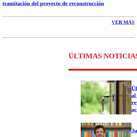
tramitación del proyecto de reconstrucción
VER MÁS
ÚLTIMAS NOTICIA
Úl
al
re
ac
Ju