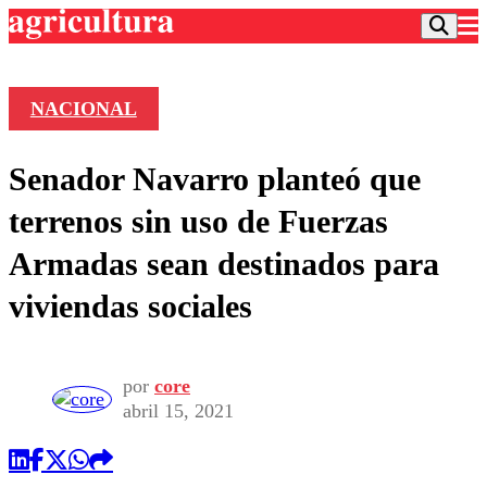
NACIONAL
Podcast
Senador Navarro planteó que
Frecuencias
Agricultura TV
terrenos sin uso de Fuerzas
Deportes
Armadas sean destinados para
Entretención
Colo Colo
Noticias
viviendas sociales
Motor
Vida Social
Otros Deportes
Dato Practico
Publicaciones en medios
Seleccion Chilena
Economía
Opinión
Torneo Internacional
Internacional
por
core
Programas
abril 15, 2021
Torneo Nacional
Nacional
Comercial
Universidad Católica
Política
Universidad de Chile
Sustentabilidad