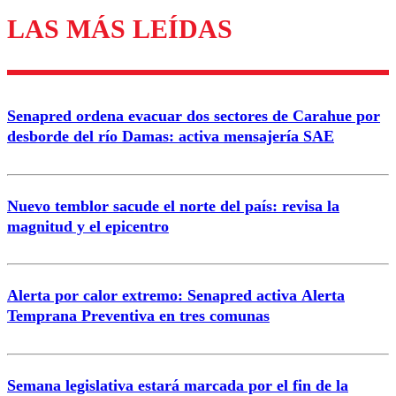
LAS MÁS LEÍDAS
Los comentarios son moderados para garantizar un
diálogo respetuoso.
Nombre
Senapred ordena evacuar dos sectores de Carahue por
Correo
desborde del río Damas: activa mensajería SAE
Nuevo temblor sacude el norte del país: revisa la
magnitud y el epicentro
Enviar comentario
Alerta por calor extremo: Senapred activa Alerta
Temprana Preventiva en tres comunas
Semana legislativa estará marcada por el fin de la