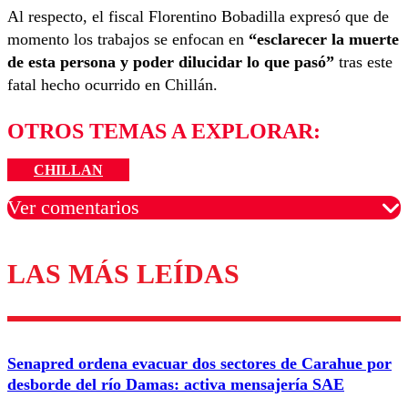
Al respecto, el fiscal Florentino Bobadilla expresó que de
momento los trabajos se enfocan en
“esclarecer la muerte
de esta persona y poder dilucidar lo que pasó”
tras este
fatal hecho ocurrido en Chillán.
OTROS TEMAS A EXPLORAR:
CHILLAN
Ver comentarios
LAS MÁS LEÍDAS
Los comentarios son moderados para garantizar un
diálogo respetuoso.
Nombre
Senapred ordena evacuar dos sectores de Carahue por
Correo
desborde del río Damas: activa mensajería SAE