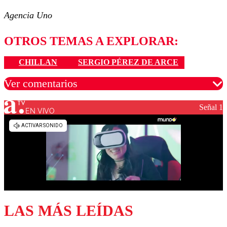
Agencia Uno
OTROS TEMAS A EXPLORAR:
CHILLAN
SERGIO PÉREZ DE ARCE
Ver comentarios
Señal 1
EN VIVO
Los comentarios son moderados para garantizar un
diálogo respetuoso.
Nombre
Correo
LAS MÁS LEÍDAS