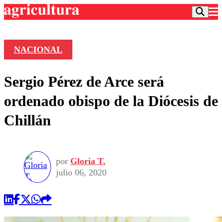
NACIONAL
Podcast
Sergio Pérez de Arce será
Frecuencias
Agricultura TV
ordenado obispo de la Diócesis de
Deportes
Chillán
Entretención
Colo Colo
Noticias
Motor
Vida Social
Otros Deportes
Dato Practico
Publicaciones en medios
por
Gloria T.
Seleccion Chilena
Economía
Opinión
julio 06, 2020
Torneo Internacional
Internacional
Programas
Torneo Nacional
Nacional
Comercial
Universidad Católica
Política
Universidad de Chile
Sustentabilidad