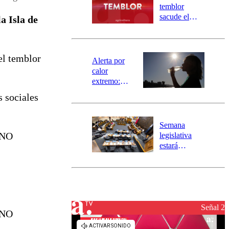
activa
temblor
mensajería
sacude el
a Isla de
SAE
norte del país:
revisa la
magnitud y el
el temblor
epicentro
Alerta por
calor
extremo:
Senapred
s sociales
activa Alerta
Temprana
Preventiva en
Semana
tres comunas
 NO
legislativa
estará
marcada por
el fin de la
tramitación
del proyecto
de
reconstrucción
Señal 2
 NO