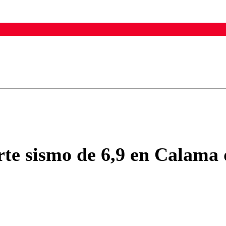
ados para garantizar un diálogo respetuoso.
Correo
Enviar c
rte sismo de 6,9 en Calama 