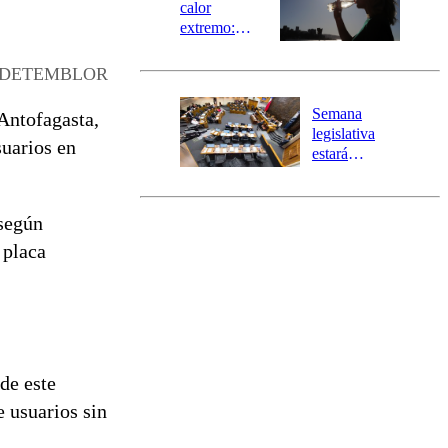
calor
extremo:
Senapred
activa Alerta
ADETEMBLOR
Temprana
Preventiva en
Semana
Antofagasta,
tres comunas
legislativa
suarios en
estará
marcada por
el fin de la
tramitación
según
del proyecto
 placa
de
reconstrucción
de este
e usuarios sin