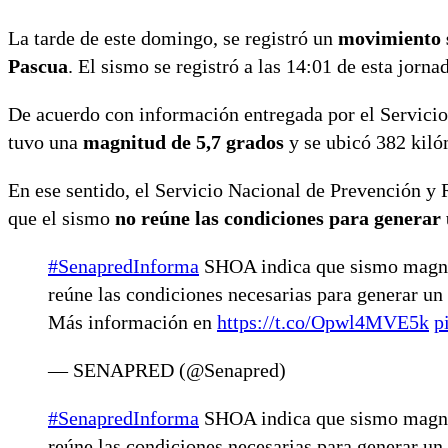
La tarde de este domingo, se registró un
movimiento s
Pascua
. El sismo se registró a las 14:01 de esta jorna
De acuerdo con información entregada por el Servici
tuvo una
magnitud de 5,7 grados
y se ubicó 382 kiló
En ese sentido, el Servicio Nacional de Prevención y 
que el sismo
no reúne las condiciones para generar
#SenapredInforma
SHOA indica que sismo magnit
reúne las condiciones necesarias para generar un 
Más información en
https://t.co/Opwl4MVE5k
p
— SENAPRED (@Senapred)
#SenapredInforma
SHOA indica que sismo magnit
reúne las condiciones necesarias para generar un 