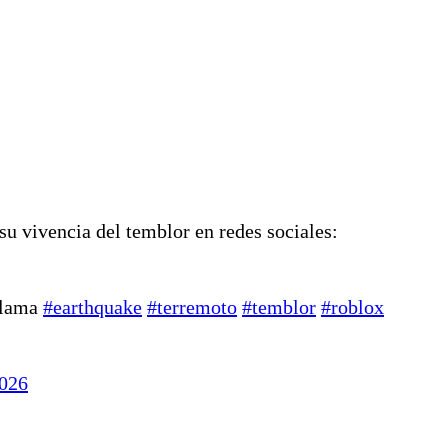
su vivencia del temblor en redes sociales:
alama
#earthquake
#terremoto
#temblor
#roblox
026