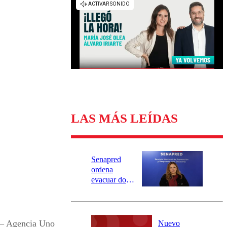
Universidad Católica
Política
Universidad de Chile
Sustentabilidad
LAS MÁS LEÍDAS
Senapred
ordena
evacuar dos
sectores de
Carahue por
desborde del
río Damas:
– Agencia Uno
Nuevo