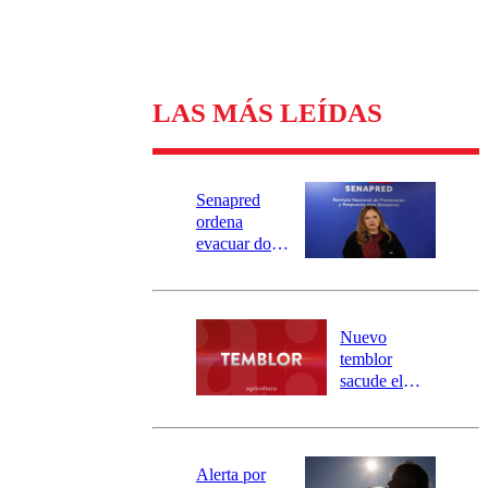
LAS MÁS LEÍDAS
Senapred
ordena
evacuar dos
sectores de
Carahue por
desborde del
río Damas:
Nuevo
activa
temblor
mensajería
sacude el
SAE
norte del país:
revisa la
magnitud y el
epicentro
Alerta por