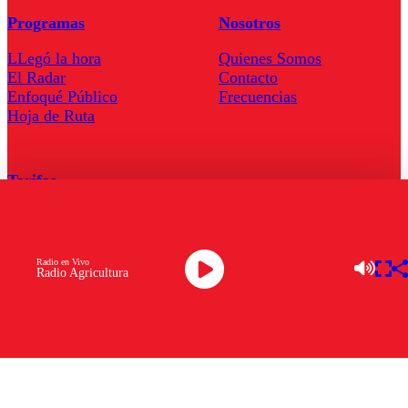
Programas
Nosotros
LLegó la hora
Quienes Somos
El Radar
Contacto
Enfoqué Público
Frecuencias
Hoja de Ruta
Tarifas
Comercial
Tarifas Servel Radio
Radio en Vivo
Radio Agricultura
Radio en Vivo
TV en Vivo
Descarga la APP