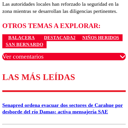
Las autoridades locales han reforzado la seguridad en la
zona mientras se desarrollan las diligencias pertinentes.
OTROS TEMAS A EXPLORAR:
BALACERA
DESTACADA2
NIÑOS HERIDOS
SAN BERNARDO
Ver comentarios
LAS MÁS LEÍDAS
Los comentarios son moderados para garantizar un
diálogo respetuoso.
Nombre
Senapred ordena evacuar dos sectores de Carahue por
Correo
desborde del río Damas: activa mensajería SAE