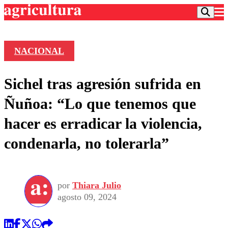
NACIONAL
Podcast
Sichel tras agresión sufrida en
Frecuencias
Agricultura TV
Ñuñoa: “Lo que tenemos que
Deportes
hacer es erradicar la violencia,
Entretención
Colo Colo
Noticias
condenarla, no tolerarla”
Motor
Vida Social
Otros Deportes
Dato Practico
Publicaciones en medios
Seleccion Chilena
Economía
Opinión
Torneo Internacional
Internacional
por
Thiara Julio
Programas
Torneo Nacional
Nacional
agosto 09, 2024
Comercial
Universidad Católica
Política
Universidad de Chile
Sustentabilidad