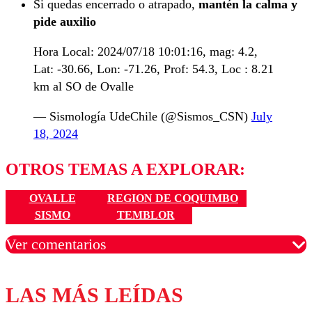
Si quedas encerrado o atrapado,
mantén la calma y
pide auxilio
Hora Local: 2024/07/18 10:01:16, mag: 4.2,
Lat: -30.66, Lon: -71.26, Prof: 54.3, Loc : 8.21
km al SO de Ovalle
— Sismología UdeChile (@Sismos_CSN)
July
18, 2024
OTROS TEMAS A EXPLORAR:
OVALLE
REGION DE COQUIMBO
SISMO
TEMBLOR
Ver comentarios
LAS MÁS LEÍDAS
Los comentarios son moderados para garantizar un
diálogo respetuoso.