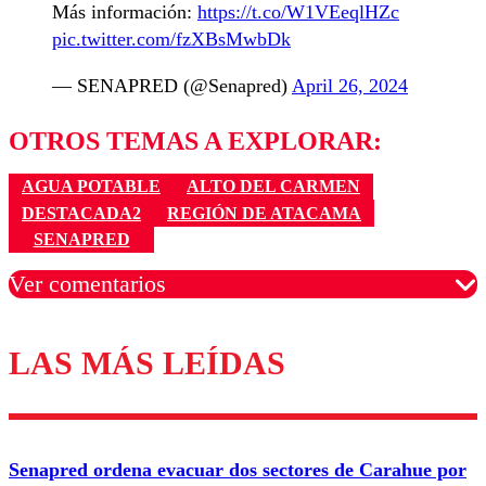
Más información:
https://t.co/W1VEeqlHZc
pic.twitter.com/fzXBsMwbDk
— SENAPRED (@Senapred)
April 26, 2024
OTROS TEMAS A EXPLORAR:
AGUA POTABLE
ALTO DEL CARMEN
DESTACADA2
REGIÓN DE ATACAMA
SENAPRED
Ver comentarios
LAS MÁS LEÍDAS
Los comentarios son moderados para garantizar un
diálogo respetuoso.
Nombre
Senapred ordena evacuar dos sectores de Carahue por
Correo