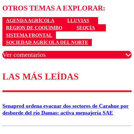
OTROS TEMAS A EXPLORAR:
AGENDA AGRÍCOLA
LLUVIAS
REGION DE COQUIMBO
SEQUÍA
SISTEMA FRONTAL
SOCIEDAD AGRÍCOLA DEL NORTE
Ver comentarios
LAS MÁS LEÍDAS
Los comentarios son moderados para garantizar un
diálogo respetuoso.
Nombre
Senapred ordena evacuar dos sectores de Carahue por
Correo
desborde del río Damas: activa mensajería SAE