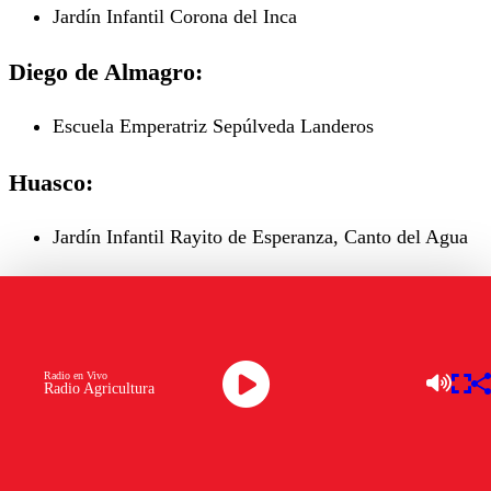
Jardín Infantil Corona del Inca
Diego de Almagro:
Escuela Emperatriz Sepúlveda Landeros
Huasco:
Jardín Infantil Rayito de Esperanza, Canto del Agua
Tierra Amarilla:
Escuela Básica Rural Jaime Prohens
Escuela Luis Uribe Orrego
Radio en Vivo
Radio Agricultura
Colegio Félix Susaeta
Escuela de Lenguaje Amancay
Liceo Jorge Alessandri Rodríguez
Escuela de Concentración Fronteriza