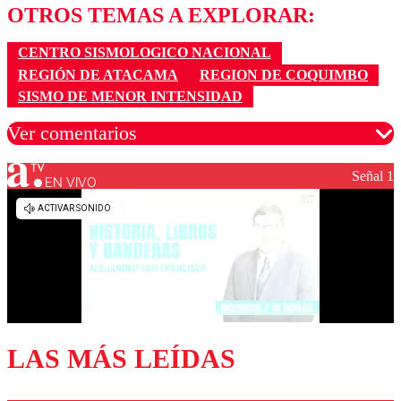
OTROS TEMAS A EXPLORAR:
CENTRO SISMOLOGICO NACIONAL
REGIÓN DE ATACAMA
REGION DE COQUIMBO
SISMO DE MENOR INTENSIDAD
Ver comentarios
Señal 1
EN VIVO
Los comentarios son moderados para garantizar un
diálogo respetuoso.
Nombre
Correo
LAS MÁS LEÍDAS