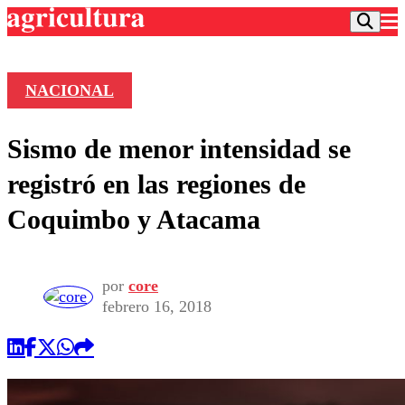
NACIONAL
Podcast
Sismo de menor intensidad se
Frecuencias
Agricultura TV
registró en las regiones de
Deportes
Coquimbo y Atacama
Entretención
Colo Colo
Noticias
Motor
Vida Social
Otros Deportes
Dato Practico
por
core
Publicaciones en medios
Seleccion Chilena
Economía
febrero 16, 2018
Opinión
Torneo Internacional
Internacional
Programas
Torneo Nacional
Nacional
Comercial
Universidad Católica
Política
Universidad de Chile
Sustentabilidad