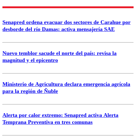
Nombre
Senapred ordena evacuar dos sectores de Carahue por
Correo
desborde del río Damas: activa mensajería SAE
Nuevo temblor sacude el norte del país: revisa la
magnitud y el epicentro
Enviar comentario
Ministerio de Agricultura declara emergencia agrícola
para la región de Ñuble
Alerta por calor extremo: Senapred activa Alerta
Temprana Preventiva en tres comunas