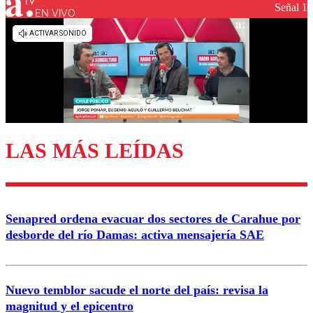
Señal 1
EN VIVO
Los comentarios son moderados para garantizar un
diálogo respetuoso.
Nombre
Correo
LAS MÁS LEÍDAS
Enviar comentario
Senapred ordena evacuar dos sectores de Carahue por
desborde del río Damas: activa mensajería SAE
Nuevo temblor sacude el norte del país: revisa la
magnitud y el epicentro