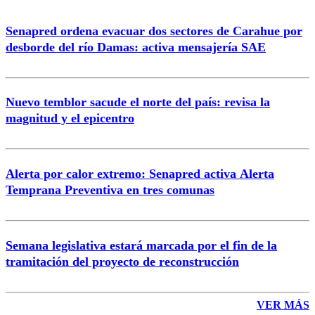
Senapred ordena evacuar dos sectores de Carahue por
Correo
desborde del río Damas: activa mensajería SAE
Nuevo temblor sacude el norte del país: revisa la
magnitud y el epicentro
Enviar comentario
Alerta por calor extremo: Senapred activa Alerta
Temprana Preventiva en tres comunas
Semana legislativa estará marcada por el fin de la
tramitación del proyecto de reconstrucción
VER MÁS