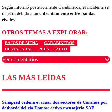
Según informó posteriormente Carabineros, el incidente se
registró debido a un
enfrentamiento entre bandas
rivales
.
OTROS TEMAS A EXPLORAR:
BAJOS DE MENA
CARABINEROS
DESTACADA6
PUENTE ALTO
Ver comentarios
LAS MÁS LEÍDAS
Los comentarios son moderados para garantizar un
diálogo respetuoso.
Nombre
Senapred ordena evacuar dos sectores de Carahue por
Correo
desborde del río Damas: activa mensajería SAE