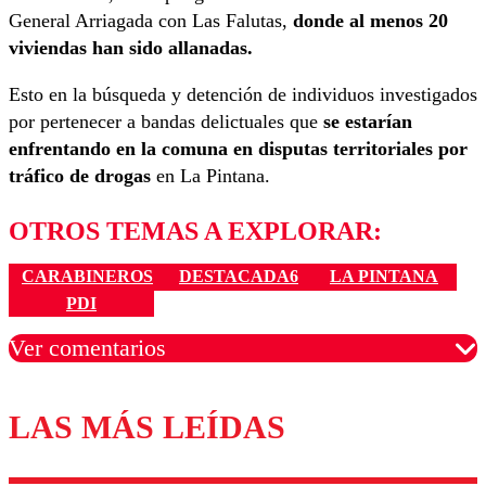
General Arriagada con Las Falutas,
donde al menos 20
viviendas han sido allanadas.
Esto en la búsqueda y detención de individuos investigados
por pertenecer a bandas delictuales que
se estarían
enfrentando en la comuna en disputas territoriales por
tráfico de drogas
en La Pintana.
OTROS TEMAS A EXPLORAR:
CARABINEROS
DESTACADA6
LA PINTANA
PDI
Ver comentarios
LAS MÁS LEÍDAS
Los comentarios son moderados para garantizar un
diálogo respetuoso.
Nombre