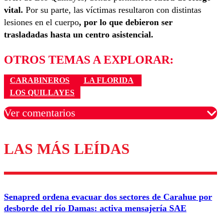
vital.
Por su parte, las víctimas resultaron con distintas
lesiones en el cuerpo
, por lo que debieron ser
trasladadas hasta un centro asistencial.
OTROS TEMAS A EXPLORAR:
CARABINEROS
LA FLORIDA
LOS QUILLAYES
Ver comentarios
LAS MÁS LEÍDAS
Los comentarios son moderados para garantizar un
diálogo respetuoso.
Nombre
Senapred ordena evacuar dos sectores de Carahue por
Correo
desborde del río Damas: activa mensajería SAE