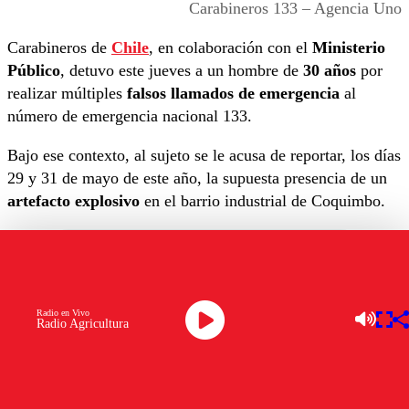
Carabineros 133 – Agencia Uno
Carabineros de
Chile
, en colaboración con el
Ministerio
Público
, detuvo este jueves a un hombre de
30 años
por
realizar múltiples
falsos llamados de emergencia
al
número de emergencia nacional 133.
Bajo ese contexto, al sujeto se le acusa de reportar, los días
29 y 31 de mayo de este año, la supuesta presencia de un
artefacto explosivo
en el barrio industrial de Coquimbo.
Evidencia del falso llamado telefónico
Radio en Vivo
reportando una bomba – Carabineros de
Radio Agricultura
Chile (133)
Investigación de Carabineros y orden de