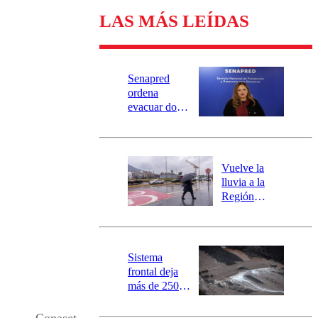
LAS MÁS LEÍDAS
Senapred
ordena
evacuar dos
sectores de
Carahue por
desborde del
río Damas:
Vuelve la
activa
lluvia a la
mensajería
Región
SAE
Metropolitana:
este es el
pronóstico de
la DMC para
Sistema
este viernes
frontal deja
más de 250
damnificados
y 317