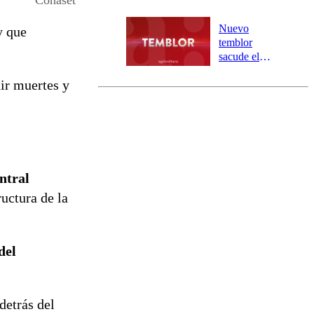
Conaset
personas
aisladas entre
Nuevo
y que
Valparaíso y
temblor
Los Ríos
sacude el
norte del país:
ir muertes y
revisa la
magnitud y el
epicentro
entral
ructura de la
del
detrás del