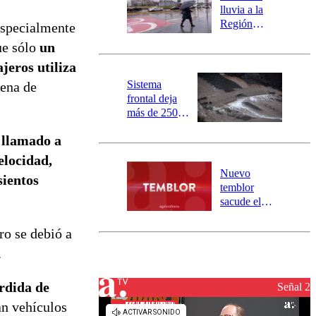
activa
lluvia a la
mensajería
Región
 especialmente
SAE
Metropolitana:
ue sólo
un
este es el
jeros utiliza
pronóstico de
la DMC para
Sistema
lena de
este viernes
frontal deja
más de 250
damnificados
 llamado a
y 317
personas
elocidad,
aisladas entre
Nuevo
sientos
Valparaíso y
temblor
Los Ríos
sacude el
norte del país:
revisa la
tro se debió a
magnitud y el
.
epicentro
érdida de
Señal 2
an vehículos