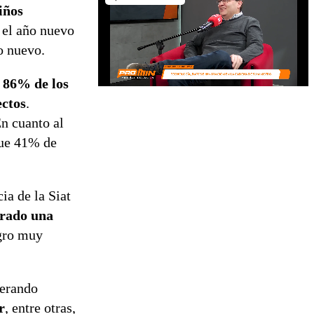
iños
 el año nuevo
o nuevo.
 86% de los
ectos
.
n cuanto al
que 41% de
ia de la Siat
grado una
ogro muy
derando
r
, entre otras,