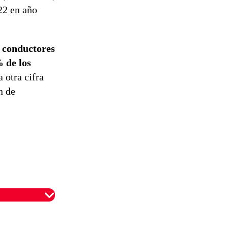
22 en año
s conductores
 de los
 otra cifra
n de