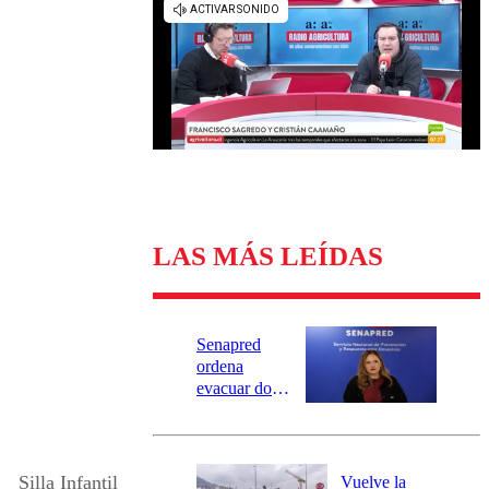
Universidad Católica
Política
Universidad de Chile
Sustentabilidad
LAS MÁS LEÍDAS
Senapred
ordena
evacuar dos
sectores de
Carahue por
desborde del
río Damas:
Silla Infantil
Vuelve la