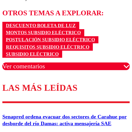
OTROS TEMAS A EXPLORAR:
DESCUENTO BOLETA DE LUZ
MONTOS SUBSIDIO ELÉCTRICO
POSTULACIÓN SUBSIDIO ELÉCTRICO
REQUISITOS SUBSIDIO ELÉCTRICO
SUBSIDIO ELÉCTRICO
Ver comentarios
LAS MÁS LEÍDAS
Los comentarios son moderados para garantizar un
diálogo respetuoso.
Nombre
Senapred ordena evacuar dos sectores de Carahue por
Correo
desborde del río Damas: activa mensajería SAE