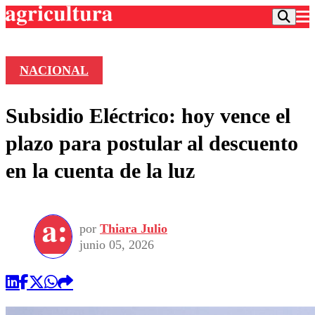
NACIONAL
Podcast
Subsidio Eléctrico: hoy vence el
Frecuencias
Agricultura TV
plazo para postular al descuento
Deportes
en la cuenta de la luz
Entretención
Colo Colo
Noticias
Motor
Vida Social
Otros Deportes
Dato Practico
Publicaciones en medios
por
Thiara Julio
Seleccion Chilena
Economía
Opinión
junio 05, 2026
Torneo Internacional
Internacional
Programas
Torneo Nacional
Nacional
Comercial
Universidad Católica
Política
Universidad de Chile
Sustentabilidad