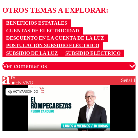
OTROS TEMAS A EXPLORAR:
BENEFICIOS ESTATALES
CUENTAS DE ELECTRICIDAD
DESCUENTO EN LA CUENTA DE LA LUZ
POSTULACIÓN SUBSIDIO ELÉCTRICO
SUBSIDIO DE LA LUZ
SUBSIDIO ELÉCTRICO
Ver comentarios
Señal 1
EN VIVO
Los comentarios son moderados para garantizar un
diálogo respetuoso.
Nombre
Correo