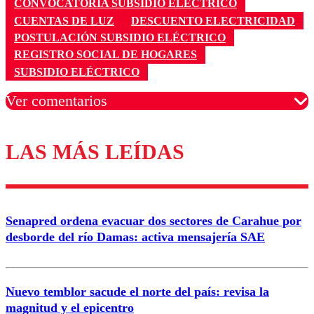
CONVOCATORIA SUBSIDIO ELÉCTRICO
CUENTAS DE LUZ
DESCUENTO ELECTRICIDAD
POSTULACIÓN SUBSIDIO ELÉCTRICO
REGISTRO SOCIAL DE HOGARES
SUBSIDIO ELÉCTRICO
Ver comentarios
LAS MÁS LEÍDAS
Los comentarios son moderados para garantizar un
diálogo respetuoso.
Nombre
Senapred ordena evacuar dos sectores de Carahue por
Correo
desborde del río Damas: activa mensajería SAE
Nuevo temblor sacude el norte del país: revisa la
magnitud y el epicentro
Enviar comentario