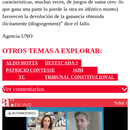
características, muchas veces, de juegos de suma cero -lo
que gana una parte lo pierde la otra en idéntico monto)
favorecen la devolución de la ganancia obtenida
ilícitamente (disgorgement)” dice el fallo.
Agencia UNO
OTROS TEMAS A EXPLORAR:
ALDO MOTTA
DESTACADA 3
PATRICIO CONTESSE
SQM
TC
TRIBUNAL CONSTITUCIONAL
Ver comentarios
Señal 1
EN VIVO
Los comentarios son moderados para garantizar un
diálogo respetuoso.
Nombre