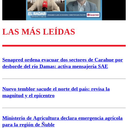
Correo
LAS MÁS LEÍDAS
Enviar comentario
Senapred ordena evacuar dos sectores de Carahue por
desborde del río Damas: activa mensajería SAE
Nuevo temblor sacude el norte del país: revisa la
magnitud y el epicentro
Ministerio de Agricultura declara emergencia agrícola
para la región de Ñuble