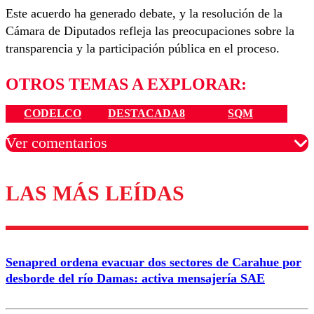
Este acuerdo ha generado debate, y la resolución de la
Cámara de Diputados refleja las preocupaciones sobre la
transparencia y la participación pública en el proceso.
OTROS TEMAS A EXPLORAR:
CODELCO
DESTACADA8
SQM
Ver comentarios
LAS MÁS LEÍDAS
Los comentarios son moderados para garantizar un
diálogo respetuoso.
Nombre
Senapred ordena evacuar dos sectores de Carahue por
Correo
desborde del río Damas: activa mensajería SAE