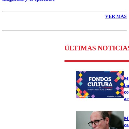
VER MÁS
ÚLTIMAS NOTICIA
Mi
la
co
ac
Mi
ca