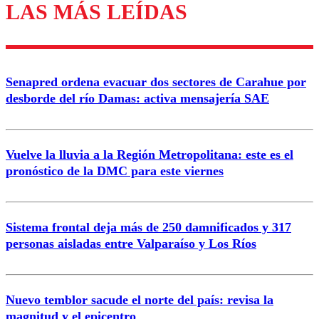
LAS MÁS LEÍDAS
Los comentarios son moderados para garantizar un
diálogo respetuoso.
Nombre
Senapred ordena evacuar dos sectores de Carahue por
Correo
desborde del río Damas: activa mensajería SAE
Vuelve la lluvia a la Región Metropolitana: este es el
pronóstico de la DMC para este viernes
Enviar comentario
Sistema frontal deja más de 250 damnificados y 317
personas aisladas entre Valparaíso y Los Ríos
Nuevo temblor sacude el norte del país: revisa la
magnitud y el epicentro