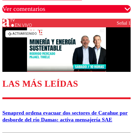
Ver comentarios
Señal 1
EN VIVO
Los comentarios son moderados para garantizar un
diálogo respetuoso.
Nombre
Correo
LAS MÁS LEÍDAS
Enviar comentario
Senapred ordena evacuar dos sectores de Carahue por
desborde del río Damas: activa mensajería SAE