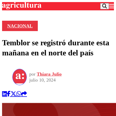
NACIONAL
Podcast
Temblor se registró durante esta
Frecuencias
Agricultura TV
mañana en el norte del país
Deportes
Entretención
Colo Colo
Noticias
Motor
por
Thiara Julio
Vida Social
Otros Deportes
Dato Practico
julio 10, 2024
Publicaciones en medios
Seleccion Chilena
Economía
Opinión
Torneo Internacional
Internacional
Programas
Torneo Nacional
Nacional
Comercial
Universidad Católica
Política
Universidad de Chile
Sustentabilidad