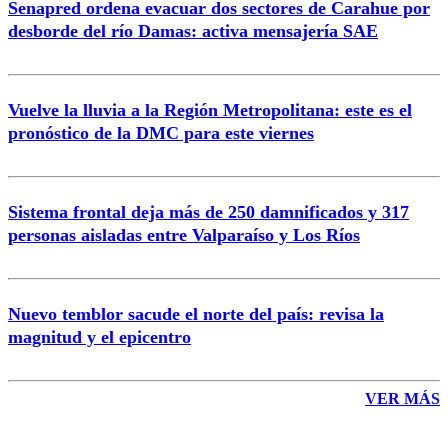
Senapred ordena evacuar dos sectores de Carahue por
Correo
desborde del río Damas: activa mensajería SAE
Vuelve la lluvia a la Región Metropolitana: este es el
pronóstico de la DMC para este viernes
Enviar comentario
Sistema frontal deja más de 250 damnificados y 317
personas aisladas entre Valparaíso y Los Ríos
Nuevo temblor sacude el norte del país: revisa la
magnitud y el epicentro
VER MÁS