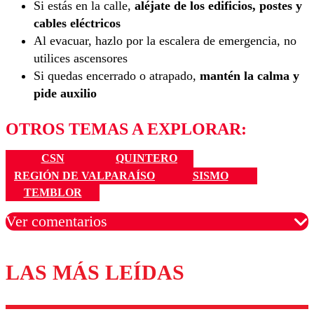
Si estás en la calle,
aléjate de los edificios, postes y
cables eléctricos
Al evacuar, hazlo por la escalera de emergencia, no
utilices ascensores
Si quedas encerrado o atrapado,
mantén la calma y
pide auxilio
OTROS TEMAS A EXPLORAR:
CSN
QUINTERO
REGIÓN DE VALPARAÍSO
SISMO
TEMBLOR
Ver comentarios
LAS MÁS LEÍDAS
Los comentarios son moderados para garantizar un
diálogo respetuoso.
Nombre