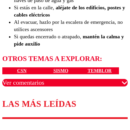
llaves de paso de agua y gas
Si estás en la calle,
aléjate de los edificios, postes y
cables eléctricos
Al evacuar, hazlo por la escalera de emergencia, no
utilices ascensores
Si quedas encerrado o atrapado,
mantén la calma y
pide auxilio
OTROS TEMAS A EXPLORAR:
CSN
SISMO
TEMBLOR
Ver comentarios
LAS MÁS LEÍDAS
Los comentarios son moderados para garantizar un
diálogo respetuoso.
Nombre