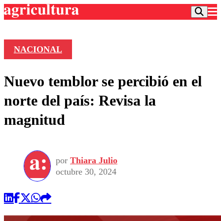
NACIONAL
Podcast
Nuevo temblor se percibió en el
Frecuencias
Agricultura TV
norte del país: Revisa la
Deportes
magnitud
Entretención
Colo Colo
Noticias
Motor
Vida Social
Otros Deportes
Dato Practico
Publicaciones en medios
por
Thiara Julio
Seleccion Chilena
Economía
Opinión
octubre 30, 2024
Torneo Internacional
Internacional
Programas
Torneo Nacional
Nacional
Comercial
Universidad Católica
Política
Universidad de Chile
Sustentabilidad