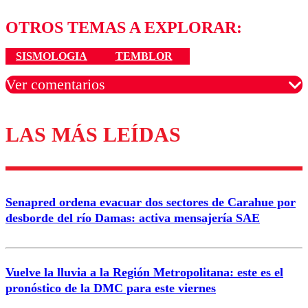
OTROS TEMAS A EXPLORAR:
SISMOLOGIA
TEMBLOR
Ver comentarios
LAS MÁS LEÍDAS
Los comentarios son moderados para garantizar un
diálogo respetuoso.
Nombre
Senapred ordena evacuar dos sectores de Carahue por
Correo
desborde del río Damas: activa mensajería SAE
Vuelve la lluvia a la Región Metropolitana: este es el
pronóstico de la DMC para este viernes
Enviar comentario