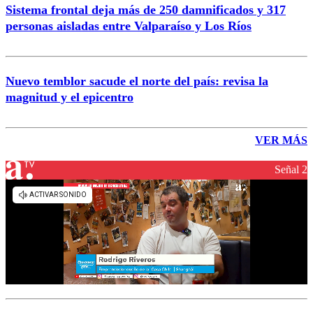
Sistema frontal deja más de 250 damnificados y 317
personas aisladas entre Valparaíso y Los Ríos
Nuevo temblor sacude el norte del país: revisa la
magnitud y el epicentro
VER MÁS
Señal 2