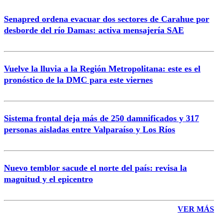
Senapred ordena evacuar dos sectores de Carahue por
Correo
desborde del río Damas: activa mensajería SAE
Vuelve la lluvia a la Región Metropolitana: este es el
pronóstico de la DMC para este viernes
Enviar comentario
Sistema frontal deja más de 250 damnificados y 317
personas aisladas entre Valparaíso y Los Ríos
Nuevo temblor sacude el norte del país: revisa la
magnitud y el epicentro
VER MÁS