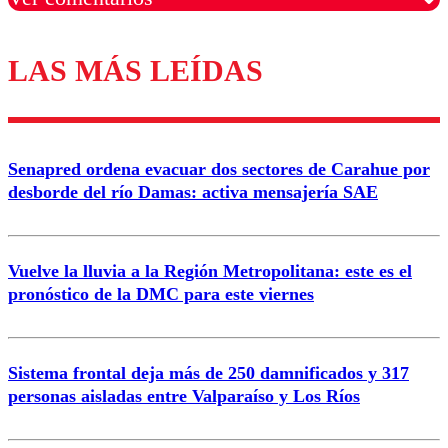
LAS MÁS LEÍDAS
Los comentarios son moderados para garantizar un
diálogo respetuoso.
Nombre
Senapred ordena evacuar dos sectores de Carahue por
Correo
desborde del río Damas: activa mensajería SAE
Vuelve la lluvia a la Región Metropolitana: este es el
pronóstico de la DMC para este viernes
Enviar comentario
Sistema frontal deja más de 250 damnificados y 317
personas aisladas entre Valparaíso y Los Ríos