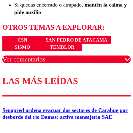
Si quedas encerrado o atrapado,
mantén la calma y
pide auxilio
OTROS TEMAS A EXPLORAR:
CSN
SAN PEDRO DE ATACAMA
SISMO
TEMBLOR
Ver comentarios
LAS MÁS LEÍDAS
Los comentarios son moderados para garantizar un
diálogo respetuoso.
Nombre
Senapred ordena evacuar dos sectores de Carahue por
Correo
desborde del río Damas: activa mensajería SAE