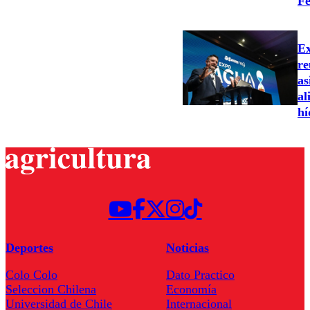
Fe
Ex
re
as
al
hí
Deportes
Noticias
Colo Colo
Dato Practico
Seleccion Chilena
Economía
Universidad de Chile
Internacional