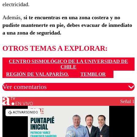
electricidad.
Además,
si te encuentras en una zona costera y no
pudiste mantenerte en pie, debes evacuar de inmediato
a una zona de seguridad.
OTROS TEMAS A EXPLORAR:
CENTRO SISMOLÓGICO DE LA UNIVERSIDAD DE
CHILE
REGIÓN DE VALAPARÍSO.
TEMBLOR
Ver comentarios
Señal 1
EN VIVO
Los comentarios son moderados para garantizar un
diálogo respetuoso.
Nombre