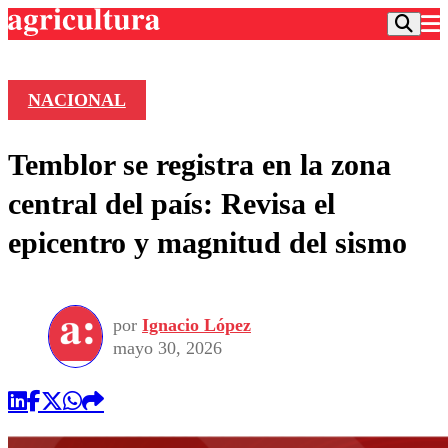
NACIONAL
Podcast
Temblor se registra en la zona
Frecuencias
Agricultura TV
central del país: Revisa el
Deportes
epicentro y magnitud del sismo
Entretención
Colo Colo
Noticias
Motor
Vida Social
Otros Deportes
Dato Practico
Publicaciones en medios
por
Ignacio López
Seleccion Chilena
Economía
Opinión
mayo 30, 2026
Torneo Internacional
Internacional
Programas
Torneo Nacional
Nacional
Comercial
Universidad Católica
Política
Universidad de Chile
Sustentabilidad