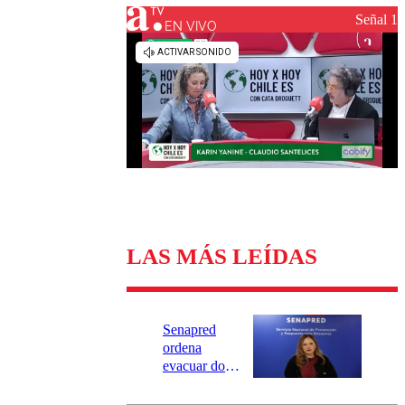
Universidad Católica
Política
Señal 1
Universidad de Chile
Sustentabilidad
EN VIVO
LAS MÁS LEÍDAS
Senapred
ordena
evacuar dos
sectores de
Carahue por