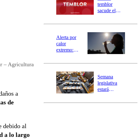
activa
temblor
mensajería
sacude el
SAE
norte del país:
revisa la
magnitud y el
epicentro
Alerta por
calor
extremo:
Senapred
activa Alerta
 – Agricultura
Temprana
Preventiva en
Semana
tres comunas
legislativa
estará
daños a
marcada por
as de
el fin de la
tramitación
del proyecto
de
e debido al
reconstrucción
 a lo largo