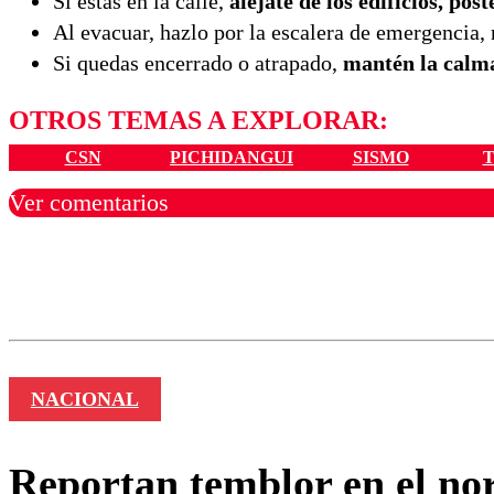
Si estás en la calle,
aléjate de los edificios, post
Al evacuar, hazlo por la escalera de emergencia, 
Si quedas encerrado o atrapado,
mantén la calma
OTROS TEMAS A EXPLORAR:
CSN
PICHIDANGUI
SISMO
Ver comentarios
Los comentarios son moder
Nombre
NACIONAL
Reportan temblor en el nor