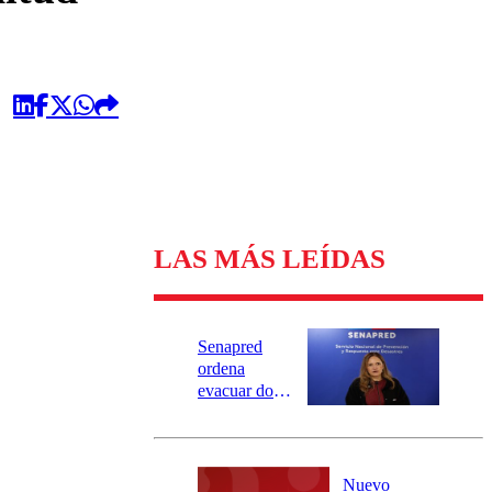
LAS MÁS LEÍDAS
Senapred
ordena
evacuar dos
sectores de
Carahue por
desborde del
río Damas:
Nuevo