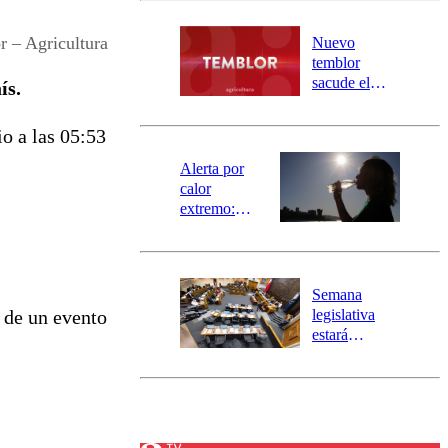
desborde del
río Damas:
 – Agricultura
Nuevo
activa
temblor
mensajería
sacude el
ís.
SAE
norte del país:
revisa la
o a las 05:53
magnitud y el
epicentro
Alerta por
calor
extremo:
Senapred
activa Alerta
Temprana
Preventiva en
Semana
tres comunas
legislativa
 de un evento
estará
marcada por
el fin de la
tramitación
del proyecto
de