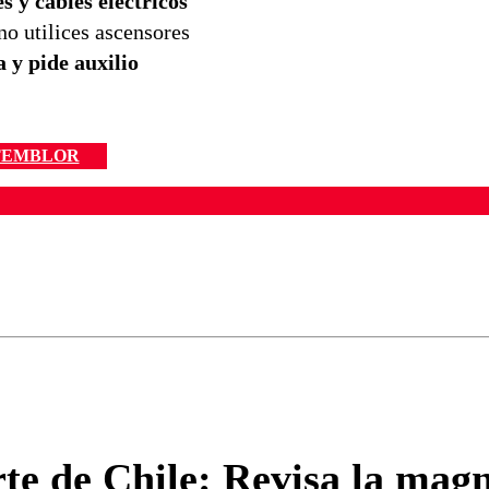
es y cables eléctricos
no utilices ascensores
 y pide auxilio
TEMBLOR
ados para garantizar un diálogo respetuoso.
Correo
Enviar c
te de Chile: Revisa la mag