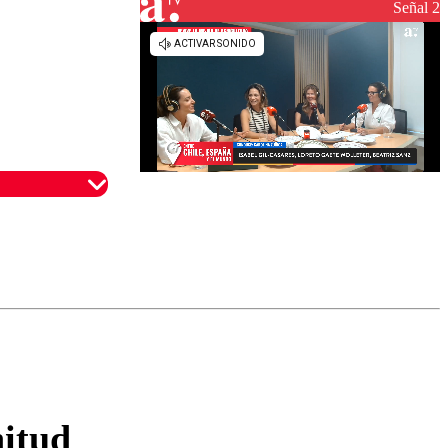
reconstrucción
Señal 2
omentario
nitud