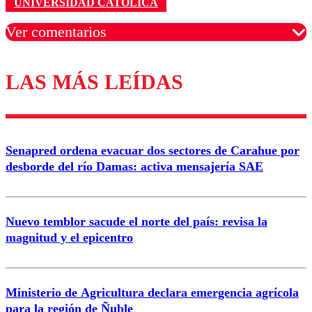
UNIVERSIDAD CATÓLICA
Ver comentarios
LAS MÁS LEÍDAS
Los comentarios son moderados para garantizar un
diálogo respetuoso.
Nombre
Senapred ordena evacuar dos sectores de Carahue por
Correo
desborde del río Damas: activa mensajería SAE
Nuevo temblor sacude el norte del país: revisa la
magnitud y el epicentro
Enviar comentario
Ministerio de Agricultura declara emergencia agrícola
para la región de Ñuble