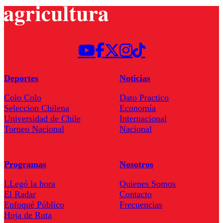
Deportes
Noticias
Colo Colo
Dato Practico
Seleccion Chilena
Economía
Universidad de Chile
Internacional
Torneo Nacional
Nacional
Programas
Nosotros
LLegó la hora
Quienes Somos
El Radar
Contacto
Enfoqué Público
Frecuencias
Hoja de Ruta