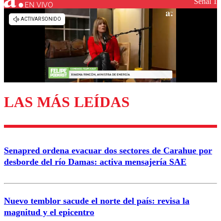
Señal 1
EN VIVO
Los comentarios son moderados para garantizar un
diálogo respetuoso.
Nombre
Correo
LAS MÁS LEÍDAS
Enviar comentario
Senapred ordena evacuar dos sectores de Carahue por
desborde del río Damas: activa mensajería SAE
Nuevo temblor sacude el norte del país: revisa la
magnitud y el epicentro