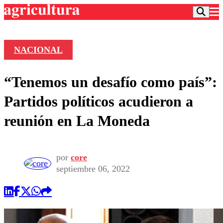
NACIONAL
Podcast
“Tenemos un desafío como país”:
Frecuencias
Agricultura TV
Partidos políticos acudieron a
Deportes
reunión en La Moneda
Entretención
Colo Colo
Noticias
Motor
Vida Social
Otros Deportes
Dato Practico
por
core
Publicaciones en medios
Seleccion Chilena
Economía
septiembre 06, 2022
Opinión
Torneo Internacional
Internacional
Programas
Torneo Nacional
Nacional
Comercial
Universidad Católica
Política
Universidad de Chile
Sustentabilidad