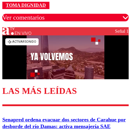
TOMA DIGNIDAD
Ver comentarios
Señal 1
EN VIVO
Los comentarios son moderados para garantizar un
diálogo respetuoso.
Nombre
Correo
LAS MÁS LEÍDAS
Enviar comentario
Senapred ordena evacuar dos sectores de Carahue por
desborde del río Damas: activa mensajería SAE