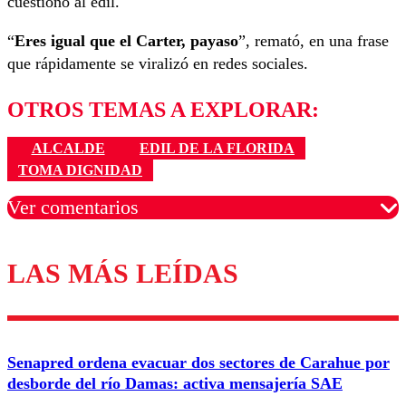
cuestionó al edil.
“
Eres igual que el Carter, payaso
”, remató, en una frase
que rápidamente se viralizó en redes sociales.
OTROS TEMAS A EXPLORAR:
ALCALDE
EDIL DE LA FLORIDA
TOMA DIGNIDAD
Ver comentarios
LAS MÁS LEÍDAS
Los comentarios son moderados para garantizar un
diálogo respetuoso.
Nombre
Senapred ordena evacuar dos sectores de Carahue por
Correo
desborde del río Damas: activa mensajería SAE