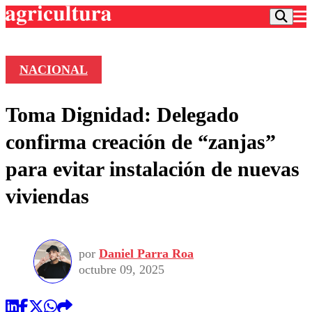
NACIONAL
Podcast
Toma Dignidad: Delegado
Frecuencias
Agricultura TV
confirma creación de “zanjas”
Deportes
para evitar instalación de nuevas
Entretención
Colo Colo
Noticias
viviendas
Motor
Vida Social
Otros Deportes
Dato Practico
Publicaciones en medios
Seleccion Chilena
Economía
Opinión
Torneo Internacional
Internacional
por
Daniel Parra Roa
Programas
Torneo Nacional
Nacional
octubre 09, 2025
Comercial
Universidad Católica
Política
Universidad de Chile
Sustentabilidad