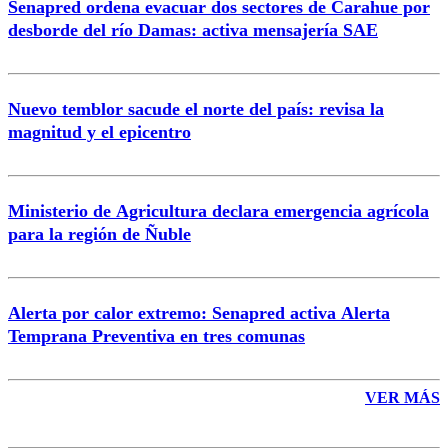
Senapred ordena evacuar dos sectores de Carahue por
Correo
desborde del río Damas: activa mensajería SAE
Nuevo temblor sacude el norte del país: revisa la
magnitud y el epicentro
Enviar comentario
Ministerio de Agricultura declara emergencia agrícola
para la región de Ñuble
Alerta por calor extremo: Senapred activa Alerta
Temprana Preventiva en tres comunas
VER MÁS