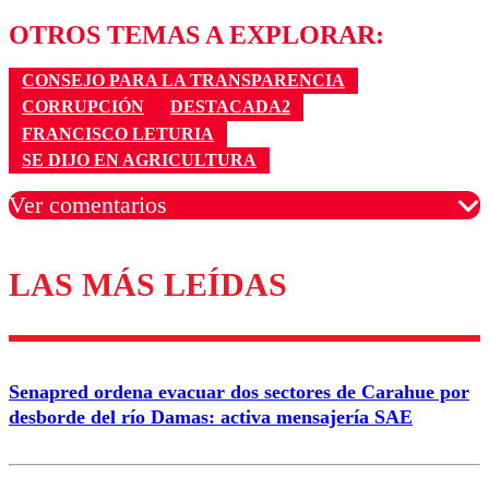
OTROS TEMAS A EXPLORAR:
CONSEJO PARA LA TRANSPARENCIA
CORRUPCIÓN
DESTACADA2
FRANCISCO LETURIA
SE DIJO EN AGRICULTURA
Ver comentarios
LAS MÁS LEÍDAS
Los comentarios son moderados para garantizar un
diálogo respetuoso.
Nombre
Senapred ordena evacuar dos sectores de Carahue por
Correo
desborde del río Damas: activa mensajería SAE