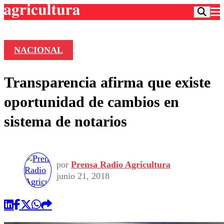
NACIONAL
Podcast
Transparencia afirma que existe
Frecuencias
Agricultura TV
oportunidad de cambios en
Deportes
sistema de notarios
Entretención
Colo Colo
Noticias
Motor
Vida Social
Otros Deportes
Dato Practico
Publicaciones en medios
por
Prensa Radio Agricultura
Seleccion Chilena
Economía
Opinión
junio 21, 2018
Torneo Internacional
Internacional
Programas
Torneo Nacional
Nacional
Comercial
Universidad Católica
Política
Universidad de Chile
Sustentabilidad