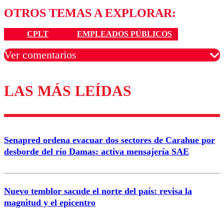
OTROS TEMAS A EXPLORAR:
CPLT
EMPLEADOS PÚBLICOS
Ver comentarios
LAS MÁS LEÍDAS
Los comentarios son moderados para garantizar un
diálogo respetuoso.
Nombre
Senapred ordena evacuar dos sectores de Carahue por
Correo
desborde del río Damas: activa mensajería SAE
Nuevo temblor sacude el norte del país: revisa la
magnitud y el epicentro
Enviar comentario