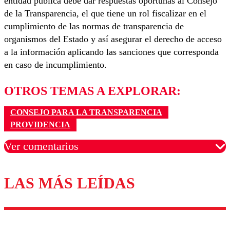
entidad pública debe dar respuestas oportunas al Consejo
de la Transparencia, el que tiene un rol fiscalizar en el
cumplimiento de las normas de transparencia de
organismos del Estado y así asegurar el derecho de acceso
a la información aplicando las sanciones que corresponda
en caso de incumplimiento.
OTROS TEMAS A EXPLORAR:
CONSEJO PARA LA TRANSPARENCIA
PROVIDENCIA
Ver comentarios
LAS MÁS LEÍDAS
Los comentarios son moderados para garantizar un
diálogo respetuoso.
Nombre