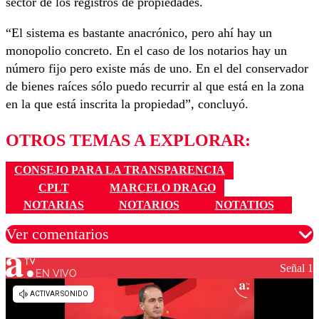
sector de los registros de propiedades.
“El sistema es bastante anacrónico, pero ahí hay un
monopolio concreto. En el caso de los notarios hay un
número fijo pero existe más de uno. En el del conservador
de bienes raíces sólo puedo recurrir al que está en la zona
en la que está inscrita la propiedad”, concluyó.
OTROS TEMAS A EXPLORAR:
CONSEJO PARA LA TRANSPARENCIA
CPLT
MARCELO DRAGO
NOTARIAS
NOTARIOS
NOTATIOS
Ver comentarios
Señal 1
EN VIVO
Los comentarios son moderados para garantizar un
diálogo respetuoso.
Nombre