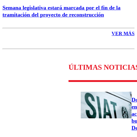
Semana legislativa estará marcada por el fin de la
tramitación del proyecto de reconstrucción
VER MÁS
ÚLTIMAS NOTICIA
Do
en
ac
bu
De