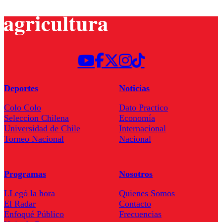
Deportes
Noticias
Colo Colo
Dato Practico
Seleccion Chilena
Economía
Universidad de Chile
Internacional
Torneo Nacional
Nacional
Programas
Nosotros
LLegó la hora
Quienes Somos
El Radar
Contacto
Enfoqué Público
Frecuencias