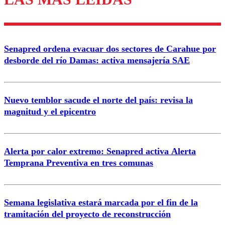
Enviar comentario
Senapred ordena evacuar dos sectores de Carahue por
desborde del río Damas: activa mensajería SAE
Nuevo temblor sacude el norte del país: revisa la
magnitud y el epicentro
Alerta por calor extremo: Senapred activa Alerta
Temprana Preventiva en tres comunas
Semana legislativa estará marcada por el fin de la
tramitación del proyecto de reconstrucción