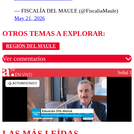
— FISCALÍA DEL MAULE (@FiscaliaMaule)
May 21, 2026
OTROS TEMAS A EXPLORAR:
REGIÓN DEL MAULE
Ver comentarios
Señal 1
EN VIVO
Los comentarios son moderados para garantizar un
diálogo respetuoso.
Nombre
Correo
LAS MÁS LEÍDAS