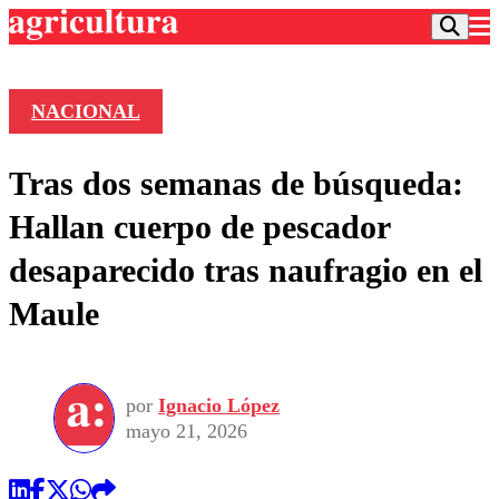
NACIONAL
Podcast
Tras dos semanas de búsqueda:
Frecuencias
Agricultura TV
Hallan cuerpo de pescador
Deportes
desaparecido tras naufragio en el
Entretención
Colo Colo
Noticias
Maule
Motor
Vida Social
Otros Deportes
Dato Practico
Publicaciones en medios
Seleccion Chilena
Economía
Opinión
Torneo Internacional
Internacional
por
Ignacio López
Programas
Torneo Nacional
Nacional
mayo 21, 2026
Comercial
Universidad Católica
Política
Universidad de Chile
Sustentabilidad