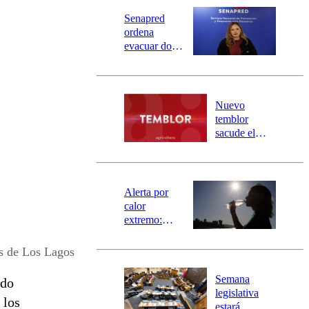
Senapred
ordena
evacuar dos
sectores de
Carahue por
desborde del
río Damas:
Nuevo
activa
temblor
mensajería
sacude el
SAE
norte del país:
revisa la
magnitud y el
epicentro
Alerta por
calor
extremo:
Senapred
activa Alerta
es de Los Lagos
Temprana
Preventiva en
Semana
ido
tres comunas
legislativa
 los
estará