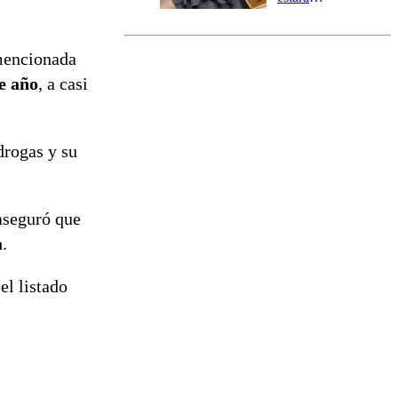
marcada por
el fin de la
tramitación
 mencionada
del proyecto
e año
, a casi
de
reconstrucción
 drogas y su
aseguró que
a
.
el listado