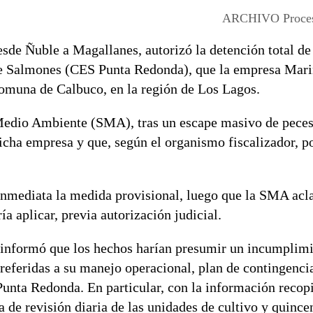
ARCHIVO Proces
esde Ñuble a Magallanes, autorizó la detención total de
de Salmones (CES Punta Redonda), que la empresa Mari
comuna de Calbuco, en la región de Los Lagos.
 Medio Ambiente (SMA), tras un escape masivo de pece
dicha empresa y que, según el organismo fiscalizador, po
inmediata la medida provisional, luego que la SMA acla
a aplicar, previa autorización judicial.
MA informó que los hechos harían presumir un incumplim
referidas a su manejo operacional, plan de contingenci
nta Redonda. En particular, con la información recopi
 de revisión diaria de las unidades de cultivo y quincen