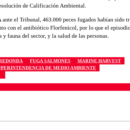
esolución de Calificación Ambiental.
 ante el Tribunal, 463.000 peces fugados habían sido t
o con el antibiótico Florfenicol, por lo que el episodi
 y fauna del sector, y la salud de las personas.
 REDONDA
FUGA SALMONES
MARINE HARVEST
UPERINTENDENCIA DE MEDIO AMBIENTE
ados para garantizar un diálogo respetuoso.
Correo