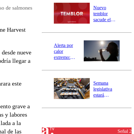
río Damas:
o de salmones
Nuevo
activa
temblor
mensajería
sacude el
SAE
norte del país:
ne Harvest
revisa la
magnitud y el
epicentro
Alerta por
calor
s desde nueve
extremo:
dría llegar a
Senapred
activa Alerta
Temprana
Preventiva en
rara este
Semana
tres comunas
legislativa
estará
marcada por
iento grave a
el fin de la
tramitación
as y labores
del proyecto
lada a la
de
al de las
reconstrucción
Señal 2