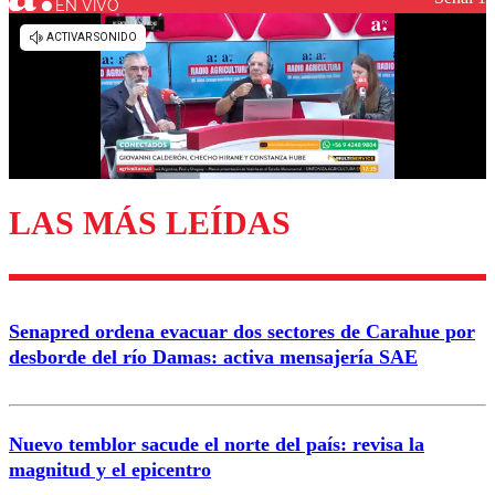
EN VIVO
Los comentarios son moderados para garantizar un
diálogo respetuoso.
Nombre
Correo
LAS MÁS LEÍDAS
Enviar comentario
Senapred ordena evacuar dos sectores de Carahue por
desborde del río Damas: activa mensajería SAE
Nuevo temblor sacude el norte del país: revisa la
magnitud y el epicentro