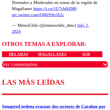
Normales a Moderadas en zonas de la región de
Magallanes
https://t.co/1U7cbfkD80
pic.twitter.com/QMrS9eJA2c
— MeteoChile (@meteochile_dmc)
July 2,
2024
OTROS TEMAS A EXPLORAR:
HELADAS
MAGALLANES
SUR
Ver comentarios
LAS MÁS LEÍDAS
Los comentarios son moderados para garantizar un
diálogo respetuoso.
Nombre
Senapred ordena evacuar dos sectores de Carahue por
Correo