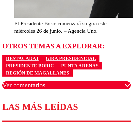
El Presidente Boric comenzará su gira este
miércoles 26 de junio. – Agencia Uno.
OTROS TEMAS A EXPLORAR:
DESTACADA1
GIRA PRESIDENCIAL
PRESIDENTE BORIC
PUNTA ARENAS
REGIÓN DE MAGALLANES
Ver comentarios
LAS MÁS LEÍDAS
Los comentarios son moderados para garantizar un
diálogo respetuoso.
Nombre