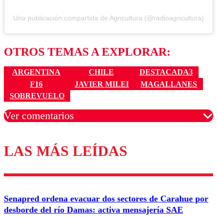
Una publicación compartida de Agricultura (@radioagricultura)
OTROS TEMAS A EXPLORAR:
ARGENTINA
CHILE
DESTACADA3
F16
JAVIER MILEI
MAGALLANES
SOBREVUELO
Ver comentarios
LAS MÁS LEÍDAS
Los comentarios son moderados para garantizar un
diálogo respetuoso.
Nombre
Senapred ordena evacuar dos sectores de Carahue por
Correo
desborde del río Damas: activa mensajería SAE