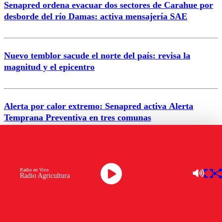
Senapred ordena evacuar dos sectores de Carahue por
Correo
desborde del río Damas: activa mensajería SAE
Nuevo temblor sacude el norte del país: revisa la
magnitud y el epicentro
Enviar comentario
Alerta por calor extremo: Senapred activa Alerta
Temprana Preventiva en tres comunas
Semana legislativa estará marcada por el fin de la
tramitación del proyecto de reconstrucción
Radio en Vivo
Radio Agricultura
VER MÁS