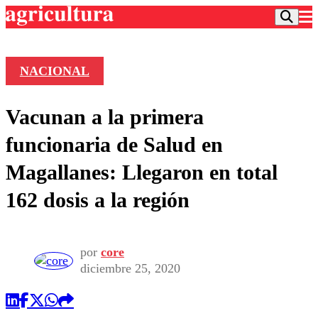
NACIONAL
Podcast
Vacunan a la primera
Frecuencias
Agricultura TV
funcionaria de Salud en
Deportes
Magallanes: Llegaron en total
Entretención
Colo Colo
Noticias
162 dosis a la región
Motor
Vida Social
Otros Deportes
Dato Practico
Publicaciones en medios
Seleccion Chilena
Economía
Opinión
Torneo Internacional
Internacional
por
core
Programas
diciembre 25, 2020
Torneo Nacional
Nacional
Comercial
Universidad Católica
Política
Universidad de Chile
Sustentabilidad