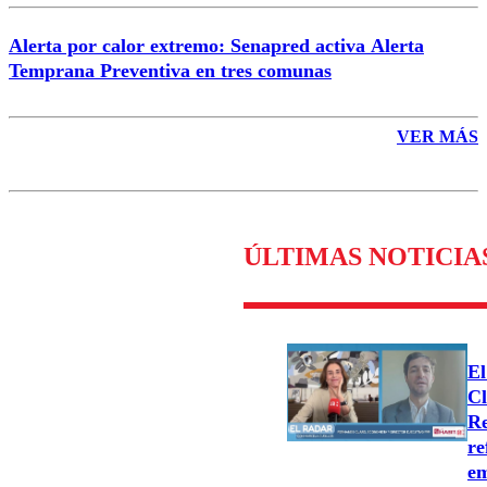
Alerta por calor extremo: Senapred activa Alerta
Temprana Preventiva en tres comunas
VER MÁS
ÚLTIMAS NOTICIA
El
Cl
Re
re
e