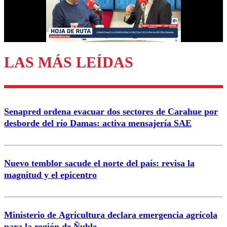
Correo
LAS MÁS LEÍDAS
Enviar comentario
Senapred ordena evacuar dos sectores de Carahue por
desborde del río Damas: activa mensajería SAE
Nuevo temblor sacude el norte del país: revisa la
magnitud y el epicentro
Ministerio de Agricultura declara emergencia agrícola
para la región de Ñuble