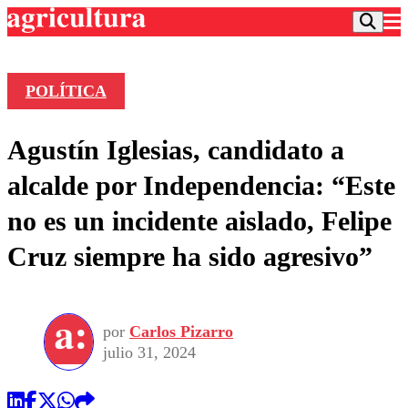
POLÍTICA
Podcast
Agustín Iglesias, candidato a
Frecuencias
Agricultura TV
alcalde por Independencia: “Este
Deportes
no es un incidente aislado, Felipe
Entretención
Colo Colo
Noticias
Cruz siempre ha sido agresivo”
Motor
Vida Social
Otros Deportes
Dato Practico
Publicaciones en medios
Seleccion Chilena
Economía
Opinión
Torneo Internacional
Internacional
por
Carlos Pizarro
Programas
Torneo Nacional
Nacional
julio 31, 2024
Comercial
Universidad Católica
Política
Universidad de Chile
Sustentabilidad