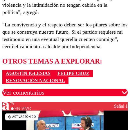
violencia y la intimidación no tengan cabida en la
política”, agregó.
“La convivencia y el respeto deben ser los pilares sobre los
que se construya nuestro futuro. Si el partido requiere mi
testimonio en una eventual querella cuenten conmigo”,
cerró el candidato a alcalde por Independencia.
OTROS TEMAS A EXPLORAR:
AGUSTÍN IGLESIAS
FELIPE CRUZ
RENOVACIÓN NACIONAL
Ver comentarios
Señal 1
EN VIVO
Los comentarios son moderados para garantizar un
diálogo respetuoso.
Nombre