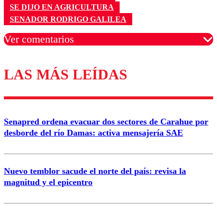
SE DIJO EN AGRICULTURA
SENADOR RODRIGO GALILEA
Ver comentarios
LAS MÁS LEÍDAS
Los comentarios son moderados para garantizar un
diálogo respetuoso.
Nombre
Senapred ordena evacuar dos sectores de Carahue por
Correo
desborde del río Damas: activa mensajería SAE
Nuevo temblor sacude el norte del país: revisa la
magnitud y el epicentro
Enviar comentario