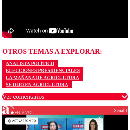
OTROS TEMAS A EXPLORAR:
ANALISTA POLÍTICO
ELECCIONES PRESIDENCIALES
LA MAÑANA DE AGRICULTURA
SE DIJO EN AGRICULTURA
Ver comentarios
Señal 1
EN VIVO
Los comentarios son moderados para garantizar un
diálogo respetuoso.
Nombre