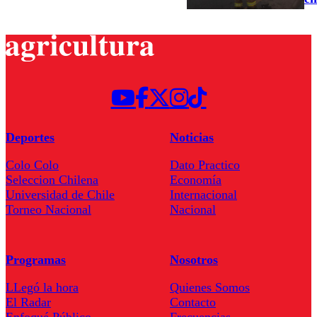
Deportes
Noticias
Colo Colo
Dato Practico
Seleccion Chilena
Economía
Universidad de Chile
Internacional
Torneo Nacional
Nacional
Programas
Nosotros
LLegó la hora
Quienes Somos
El Radar
Contacto
Enfoqué Público
Frecuencias