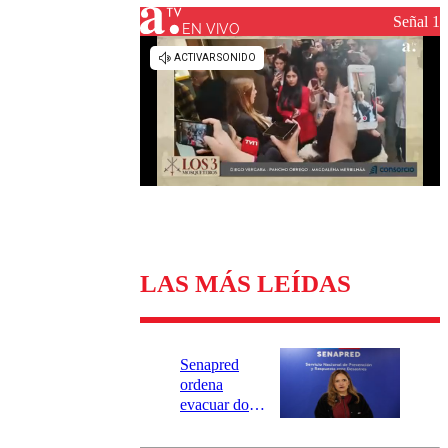
Universidad Católica
Política
Señal 1
Universidad de Chile
Sustentabilidad
EN VIVO
LAS MÁS LEÍDAS
Senapred
ordena
evacuar dos
sectores de
Carahue por