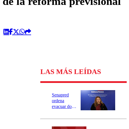
 de la reforma previsional
LAS MÁS LEÍDAS
Senapred
ordena
evacuar dos
sectores de
Carahue por
desborde del