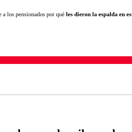
e a los pensionados por qué
les dieron la espalda en es
ados para garantizar un diálogo respetuoso.
Correo
Enviar c