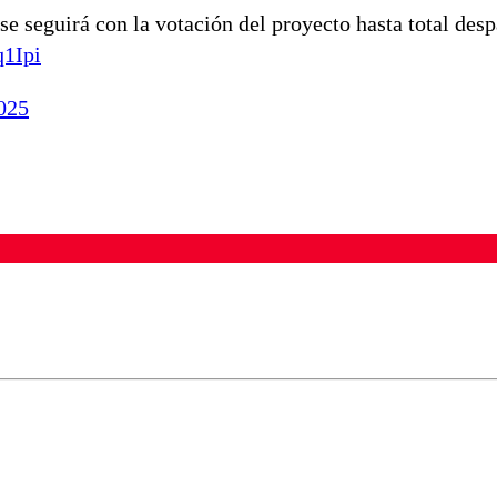
se seguirá con la votación del proyecto hasta total des
q1Ipi
2025
ados para garantizar un diálogo respetuoso.
Correo
Enviar c