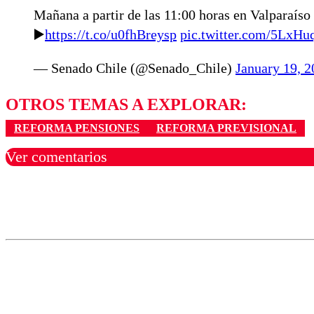
Mañana a partir de las 11:00 horas en Valparaíso 
▶️
https://t.co/u0fhBreysp
pic.twitter.com/5LxHu
— Senado Chile (@Senado_Chile)
January 19, 
OTROS TEMAS A EXPLORAR:
REFORMA PENSIONES
REFORMA PREVISIONAL
Ver comentarios
Los comentarios son moder
Nombre