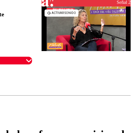
reconstrucción
Señal 2
te
omentario