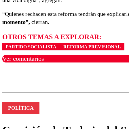
una vida digna”, agregan.
“Quienes rechacen esta reforma tendrán que explicarl
momento”,
cierran.
OTROS TEMAS A EXPLORAR:
PARTIDO SOCIALISTA
REFORMA PREVISIONAL
Ver comentarios
Los comentarios son moder
Nombre
POLÍTICA