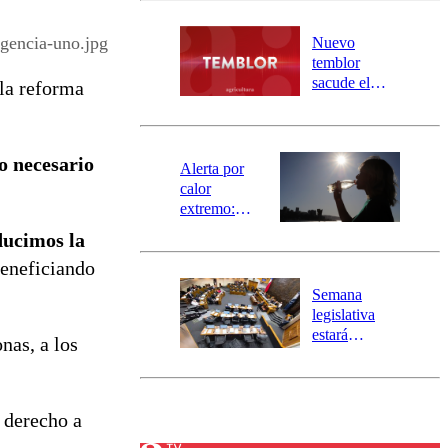
desborde del
río Damas:
gencia-uno.jpg
Nuevo
activa
temblor
mensajería
sacude el
 la reforma
SAE
norte del país:
revisa la
magnitud y el
o necesario
epicentro
Alerta por
calor
extremo:
Senapred
ducimos la
activa Alerta
beneficiando
Temprana
Preventiva en
Semana
tres comunas
legislativa
estará
nas, a los
marcada por
el fin de la
tramitación
del proyecto
 derecho a
de