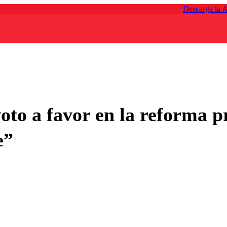
Descarga la 
to a favor en la reforma p
e”