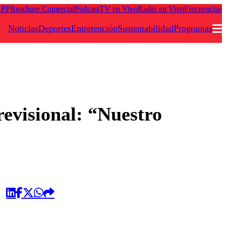
APP
Brochure Comercial
Podcast
TV en Vivo
Radio en Vivo
Frecuencias
Noticias
Deportes
Entretención
Sustentabilidad
Programas
Podcast
Frecuencias
revisional: “Nuestro
Agricultura TV
Deportes
Entretención
Colo Colo
Noticias
Motor
Vida Social
Otros Deportes
Dato Practico
Publicaciones en medios
Seleccion Chilena
Economía
Opinión
Torneo Internacional
Internacional
Programas
Torneo Nacional
Nacional
Comercial