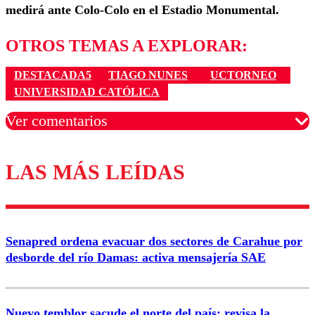
medirá ante Colo-Colo en el Estadio Monumental.
OTROS TEMAS A EXPLORAR:
DESTACADA5
TIAGO NUNES
UCTORNEO
UNIVERSIDAD CATÓLICA
Ver comentarios
LAS MÁS LEÍDAS
Los comentarios son moderados para garantizar un
diálogo respetuoso.
Nombre
Senapred ordena evacuar dos sectores de Carahue por
Correo
desborde del río Damas: activa mensajería SAE
Nuevo temblor sacude el norte del país: revisa la