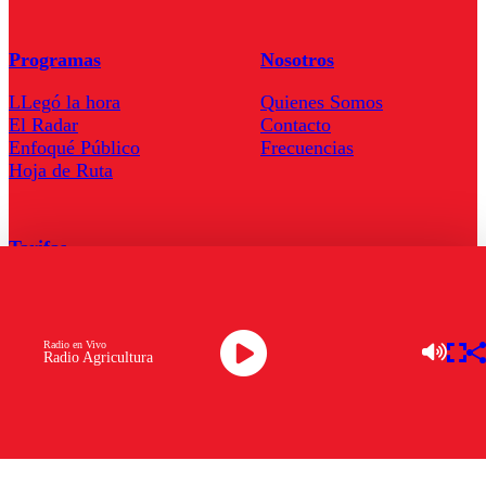
Programas
Nosotros
LLegó la hora
Quienes Somos
El Radar
Contacto
Enfoqué Público
Frecuencias
Hoja de Ruta
Tarifas
Comercial
Tarifas Servel Radio
Radio en Vivo
Radio Agricultura
Radio en Vivo
TV en Vivo
Descarga la APP