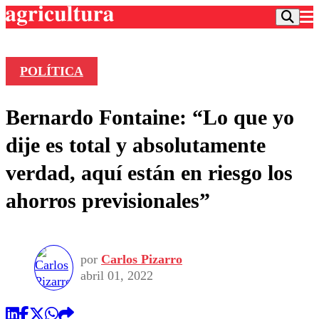
POLÍTICA
Podcast
Bernardo Fontaine: “Lo que yo
Frecuencias
Agricultura TV
dije es total y absolutamente
Deportes
verdad, aquí están en riesgo los
Entretención
Colo Colo
Noticias
ahorros previsionales”
Motor
Vida Social
Otros Deportes
Dato Practico
Publicaciones en medios
Seleccion Chilena
Economía
Opinión
Torneo Internacional
Internacional
por
Carlos Pizarro
Programas
Torneo Nacional
Nacional
abril 01, 2022
Comercial
Universidad Católica
Política
Universidad de Chile
Sustentabilidad