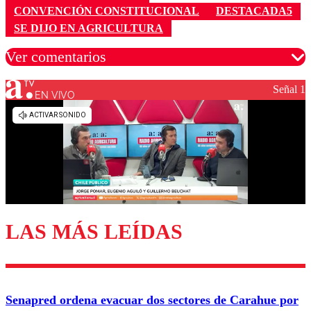
CONVENCIÓN CONSTITUCIONAL
DESTACADA5
SE DIJO EN AGRICULTURA
Ver comentarios
Señal 1
EN VIVO
Los comentarios son moderados para garantizar un
diálogo respetuoso.
Nombre
Correo
LAS MÁS LEÍDAS
Enviar comentario
Senapred ordena evacuar dos sectores de Carahue por