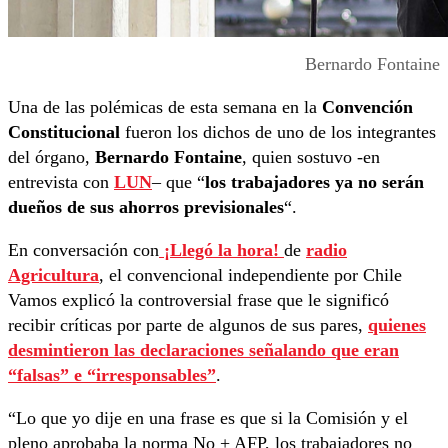
Bernardo Fontaine
Una de las polémicas de esta semana en la
Convención
Constitucional
fueron los dichos de uno de los integrantes
del órgano,
Bernardo Fontaine
, quien sostuvo -en
entrevista con
LUN
– que “
los trabajadores ya no serán
dueños de sus ahorros previsionales
“.
En conversación con
¡Llegó la hora!
de
radio
Agricultura
, el convencional independiente por Chile
Vamos explicó la controversial frase que le significó
recibir críticas por parte de algunos de sus pares,
quienes
desmintieron las declaraciones señalando que eran
“falsas” e “irresponsables”
.
“Lo que yo dije en una frase es que si la Comisión y el
pleno aprobaba la norma No + AFP, los trabajadores no