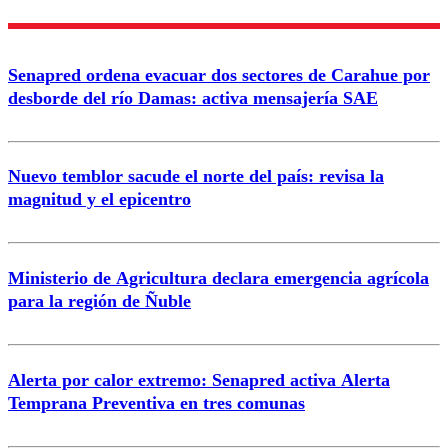
Nombre
Senapred ordena evacuar dos sectores de Carahue por
Correo
desborde del río Damas: activa mensajería SAE
Nuevo temblor sacude el norte del país: revisa la
magnitud y el epicentro
Enviar comentario
Ministerio de Agricultura declara emergencia agrícola
para la región de Ñuble
Alerta por calor extremo: Senapred activa Alerta
Temprana Preventiva en tres comunas