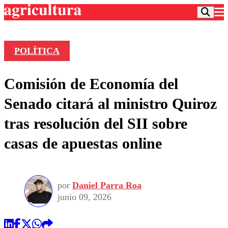
POLÍTICA
Podcast
Comisión de Economía del
Frecuencias
Agricultura TV
Senado citará al ministro Quiroz
Deportes
tras resolución del SII sobre
Entretención
Colo Colo
Noticias
casas de apuestas online
Motor
Vida Social
Otros Deportes
Dato Practico
Publicaciones en medios
Seleccion Chilena
Economía
Opinión
Torneo Internacional
Internacional
por
Daniel Parra Roa
Programas
Torneo Nacional
Nacional
junio 09, 2026
Comercial
Universidad Católica
Política
Universidad de Chile
Sustentabilidad