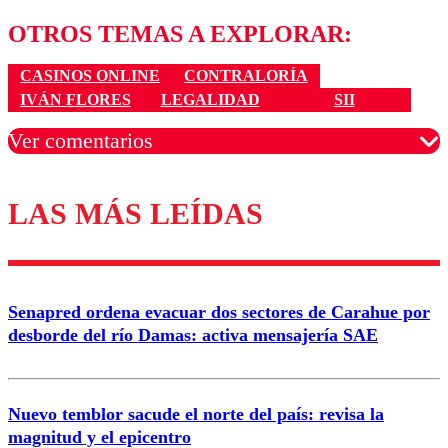
OTROS TEMAS A EXPLORAR:
CASINOS ONLINE
CONTRALORÍA
IVÁN FLORES
LEGALIDAD
SII
Ver comentarios
LAS MÁS LEÍDAS
Los comentarios son moderados para garantizar un
diálogo respetuoso.
Nombre
Senapred ordena evacuar dos sectores de Carahue por
Correo
desborde del río Damas: activa mensajería SAE
Nuevo temblor sacude el norte del país: revisa la
magnitud y el epicentro
Enviar comentario