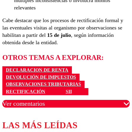
múltiples inconsistencias o involucra montos
relevantes
Cabe destacar que los procesos de rectificación formal y
las eventuales visitas al organismo por observaciones se
habilitan a partir del
15 de julio
, según información
obtenida desde la entidad.
OTROS TEMAS A EXPLORAR:
DECLARACION DE RENTA
DEVOLUCIÓN DE IMPUESTOS
OBSERVACIONES TRIBUTARIAS
RECTIFICACIÓN
SII
Ver comentarios
LAS MÁS LEÍDAS
Los comentarios son moderados para garantizar un
diálogo respetuoso.