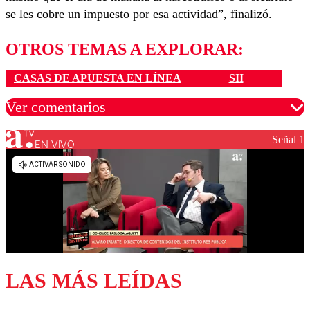
se les cobre un impuesto por esa actividad”, finalizó.
OTROS TEMAS A EXPLORAR:
CASAS DE APUESTA EN LÍNEA
SII
Ver comentarios
Señal 1
EN VIVO
Los comentarios son moderados para garantizar un
diálogo respetuoso.
Nombre
Correo
LAS MÁS LEÍDAS