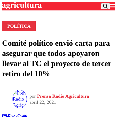
POLÍTICA
Podcast
Comité político envió carta para
Frecuencias
Agricultura TV
asegurar que todos apoyaron
Deportes
llevar al TC el proyecto de tercer
Entretención
Colo Colo
Noticias
retiro del 10%
Motor
Vida Social
Otros Deportes
Dato Practico
Publicaciones en medios
Seleccion Chilena
Economía
Opinión
Torneo Internacional
Internacional
por
Prensa Radio Agricultura
Programas
Torneo Nacional
Nacional
abril 22, 2021
Comercial
Universidad Católica
Política
Universidad de Chile
Sustentabilidad