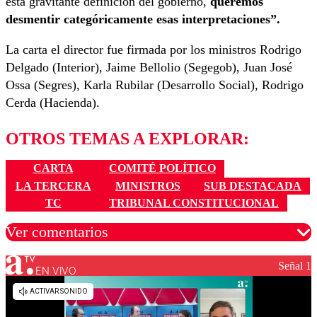
esta gravitante definición del gobierno,
queremos
desmentir categóricamente esas interpretaciones”.
La carta el director fue firmada por los ministros Rodrigo
Delgado (Interior), Jaime Bellolio (Segegob), Juan José
Ossa (Segres), Karla Rubilar (Desarrollo Social), Rodrigo
Cerda (Hacienda).
OTROS TEMAS A EXPLORAR:
CARTA
COMITÉ POLÍTICO
LA TERCERA
MINISTROS
SUB DESTACADA
TC
TRIBUNAL CONSTITUCIONAL
Ver comentarios
Señal 1
EN VIVO
Los comentarios son moderados para garantizar un
diálogo respetuoso.
Nombre