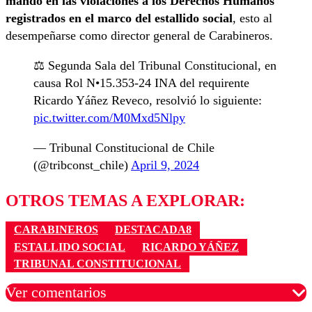
mando en las violaciones a los Derechos Humanos
registrados en el marco del estallido social
, esto al
desempeñarse como director general de Carabineros.
⚖️ Segunda Sala del Tribunal Constitucional, en
causa Rol N•15.353-24 INA del requirente
Ricardo Yáñez Reveco, resolvió lo siguiente:
pic.twitter.com/M0Mxd5Nlpy
— Tribunal Constitucional de Chile
(@tribconst_chile)
April 9, 2024
OTROS TEMAS A EXPLORAR:
CARABINEROS
DESTACADA8
ESTALLIDO SOCIAL
RICARDO YÁÑEZ
TRIBUNAL CONSTITUCIONAL
Ver comentarios