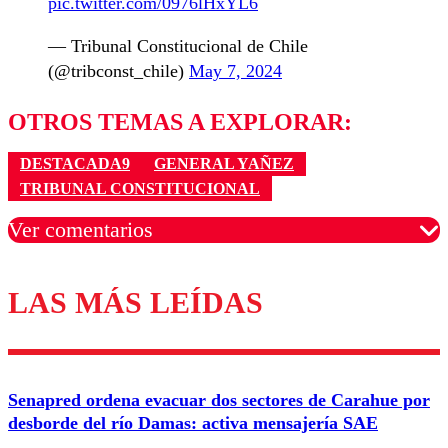
pic.twitter.com/0976lHxYL6
— Tribunal Constitucional de Chile
(@tribconst_chile)
May 7, 2024
OTROS TEMAS A EXPLORAR:
DESTACADA9
GENERAL YAÑEZ
TRIBUNAL CONSTITUCIONAL
Ver comentarios
LAS MÁS LEÍDAS
Los comentarios son moderados para garantizar un
diálogo respetuoso.
Nombre
Senapred ordena evacuar dos sectores de Carahue por
Correo
desborde del río Damas: activa mensajería SAE