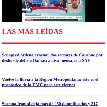
Correo
LAS MÁS LEÍDAS
Enviar comentario
Senapred ordena evacuar dos sectores de Carahue por
desborde del río Damas: activa mensajería SAE
Vuelve la lluvia a la Región Metropolitana: este es el
pronóstico de la DMC para este viernes
Sistema frontal deja más de 250 damnificados y 317