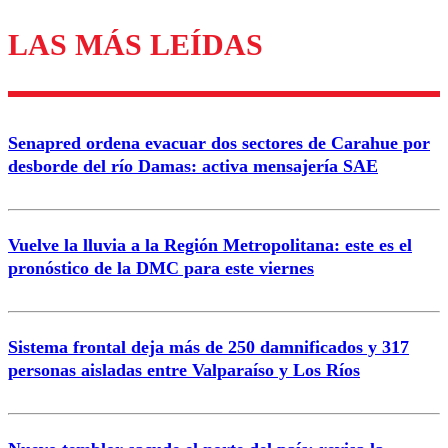
LAS MÁS LEÍDAS
Los comentarios son moderados para garantizar un
diálogo respetuoso.
Nombre
Senapred ordena evacuar dos sectores de Carahue por
Correo
desborde del río Damas: activa mensajería SAE
Vuelve la lluvia a la Región Metropolitana: este es el
pronóstico de la DMC para este viernes
Enviar comentario
Sistema frontal deja más de 250 damnificados y 317
personas aisladas entre Valparaíso y Los Ríos