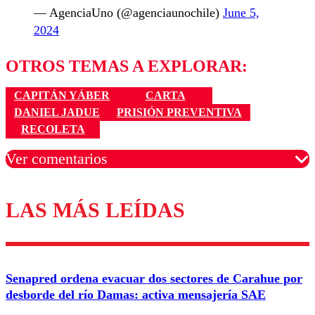
— AgenciaUno (@agenciaunochile)
June 5,
2024
OTROS TEMAS A EXPLORAR:
CAPITÁN YÁBER
CARTA
DANIEL JADUE
PRISIÓN PREVENTIVA
RECOLETA
Ver comentarios
LAS MÁS LEÍDAS
Los comentarios son moderados para garantizar un
diálogo respetuoso.
Nombre
Senapred ordena evacuar dos sectores de Carahue por
Correo
desborde del río Damas: activa mensajería SAE