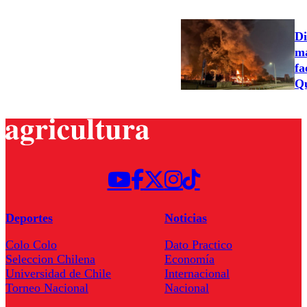
Di
ma
fa
Qu
Deportes
Noticias
Colo Colo
Dato Practico
Seleccion Chilena
Economía
Universidad de Chile
Internacional
Torneo Nacional
Nacional