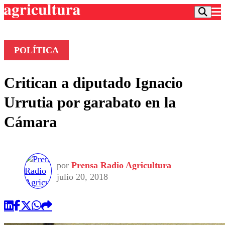
POLÍTICA
Podcast
Critican a diputado Ignacio
Frecuencias
Agricultura TV
Urrutia por garabato en la
Deportes
Cámara
Entretención
Colo Colo
Noticias
Motor
Vida Social
Otros Deportes
Dato Practico
Publicaciones en medios
por
Prensa Radio Agricultura
Seleccion Chilena
Economía
Opinión
julio 20, 2018
Torneo Internacional
Internacional
Programas
Torneo Nacional
Nacional
Comercial
Universidad Católica
Política
Universidad de Chile
Sustentabilidad