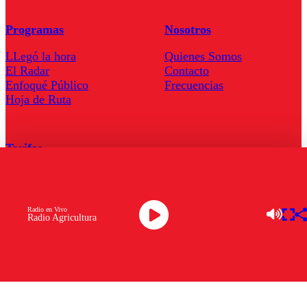
Programas
Nosotros
LLegó la hora
Quienes Somos
El Radar
Contacto
Enfoqué Público
Frecuencias
Hoja de Ruta
Tarifas
Comercial
Tarifas Servel Radio
Radio en Vivo
Radio Agricultura
Radio en Vivo
TV en Vivo
Descarga la APP