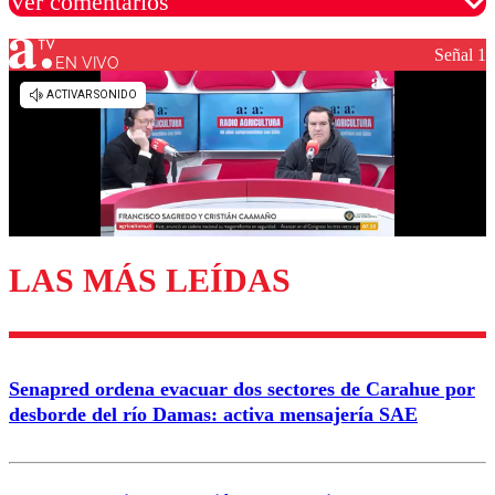
Ver comentarios
Señal 1
EN VIVO
Los comentarios son moderados para garantizar un
diálogo respetuoso.
Nombre
Correo
LAS MÁS LEÍDAS
Enviar comentario
Senapred ordena evacuar dos sectores de Carahue por
desborde del río Damas: activa mensajería SAE