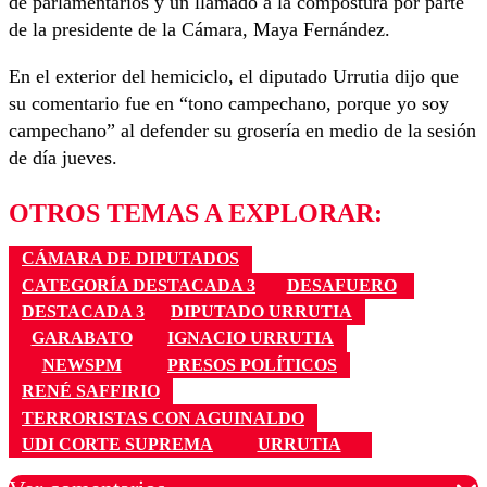
de parlamentarios y un llamado a la compostura por parte
de la presidente de la Cámara, Maya Fernández.
En el exterior del hemiciclo, el diputado Urrutia dijo que
su comentario fue en “tono campechano, porque yo soy
campechano” al defender su grosería en medio de la sesión
de día jueves.
OTROS TEMAS A EXPLORAR:
CÁMARA DE DIPUTADOS
CATEGORÍA DESTACADA 3
DESAFUERO
DESTACADA 3
DIPUTADO URRUTIA
GARABATO
IGNACIO URRUTIA
NEWSPM
PRESOS POLÍTICOS
RENÉ SAFFIRIO
TERRORISTAS CON AGUINALDO
UDI CORTE SUPREMA
URRUTIA