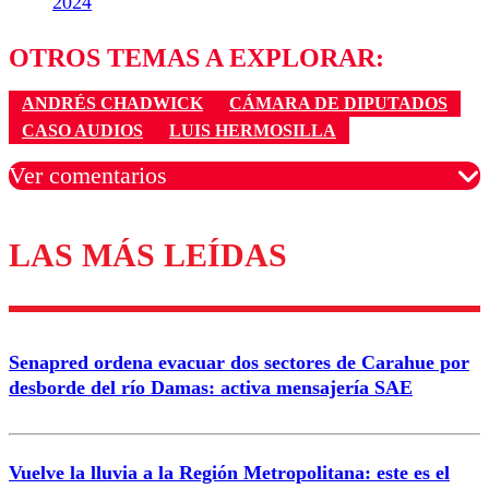
2024
OTROS TEMAS A EXPLORAR:
ANDRÉS CHADWICK
CÁMARA DE DIPUTADOS
CASO AUDIOS
LUIS HERMOSILLA
Ver comentarios
LAS MÁS LEÍDAS
Los comentarios son moderados para garantizar un
diálogo respetuoso.
Nombre
Senapred ordena evacuar dos sectores de Carahue por
Correo
desborde del río Damas: activa mensajería SAE
Vuelve la lluvia a la Región Metropolitana: este es el