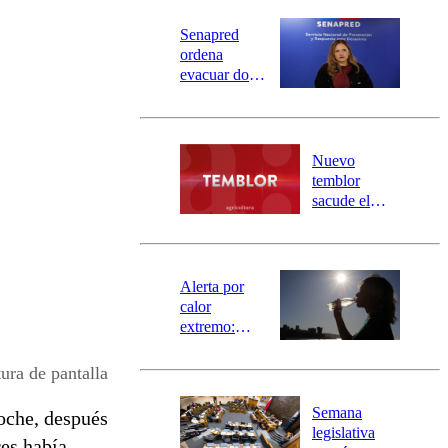
Senapred
ordena
evacuar dos
sectores de
Carahue por
desborde del
río Damas:
Nuevo
activa
temblor
mensajería
sacude el
SAE
norte del país:
revisa la
magnitud y el
epicentro
Alerta por
calor
extremo:
Senapred
activa Alerta
ura de pantalla
Temprana
Preventiva en
Semana
oche, después
tres comunas
legislativa
es había