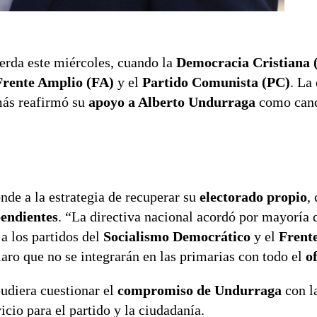
ierda este miércoles, cuando la
Democracia Cristiana 
Frente Amplio (FA)
y el
Partido Comunista (PC)
. La
emás reafirmó su
apoyo a Alberto Undurraga
como cand
de a la estrategia de recuperar su
electorado propio
,
endientes
. “La directiva nacional acordó por mayoría 
 a los partidos del
Socialismo Democrático
y el
Frent
laro que no se integrarán en las primarias con todo el
o
udiera cuestionar el
compromiso de Undurraga
con l
cio para el partido y la ciudadanía.