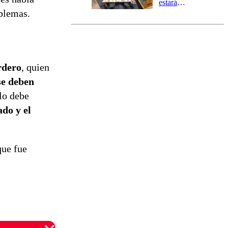
estará
oblemas.
marcada por
el fin de la
tramitación
del proyecto
de
reconstrucción
rdero
, quien
se deben
lo debe
ado y el
que fue