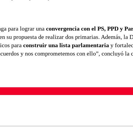
aga para lograr una
convergencia con el PS, PPD y Pa
en su propuesta de realizar dos primarias. Además, la 
ricos para
construir una lista parlamentaria
y fortalec
 acuerdos y nos comprometemos con ello”, concluyó la c
ados para garantizar un diálogo respetuoso.
Correo