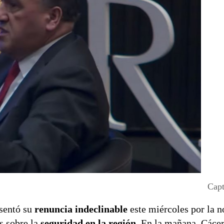
Capt
esentó su
renuncia indeclinable
este miércoles por la n
s sobre la
seguridad en la región
. En la mañana, Cácer