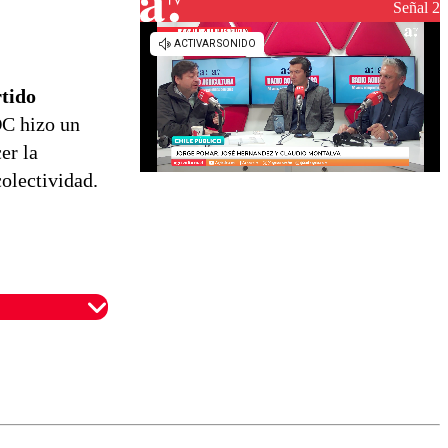
reconstrucción
Señal 2
rtido
DC hizo un
er la
olectividad.