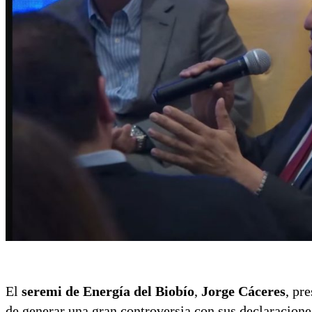
El
seremi de Energía del Biobío
,
Jorge Cáceres
, pr
de generar una gran controversia con sus declaracione