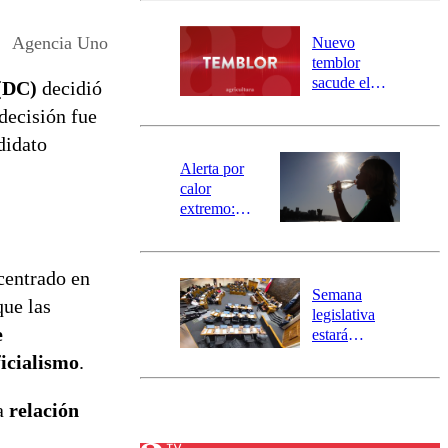
desborde del
río Damas:
Agencia Uno
Nuevo
activa
temblor
mensajería
sacude el
(DC)
decidió
SAE
norte del país:
 decisión fue
revisa la
idato
magnitud y el
epicentro
Alerta por
calor
extremo:
Senapred
activa Alerta
Temprana
 centrado en
Preventiva en
Semana
que las
tres comunas
legislativa
e
estará
marcada por
ficialismo
.
el fin de la
tramitación
a
relación
del proyecto
de