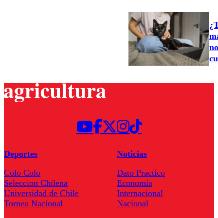
¿T
ma
no
cu
Deportes
Noticias
Colo Colo
Dato Practico
Seleccion Chilena
Economía
Universidad de Chile
Internacional
Torneo Nacional
Nacional