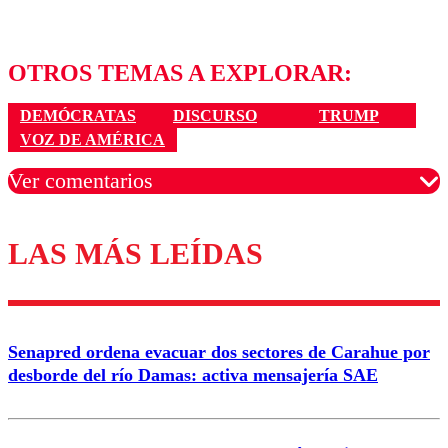
OTROS TEMAS A EXPLORAR:
DEMÓCRATAS
DISCURSO
TRUMP
VOZ DE AMÉRICA
Ver comentarios
LAS MÁS LEÍDAS
Los comentarios son moderados para garantizar un
diálogo respetuoso.
Nombre
Senapred ordena evacuar dos sectores de Carahue por
Correo
desborde del río Damas: activa mensajería SAE