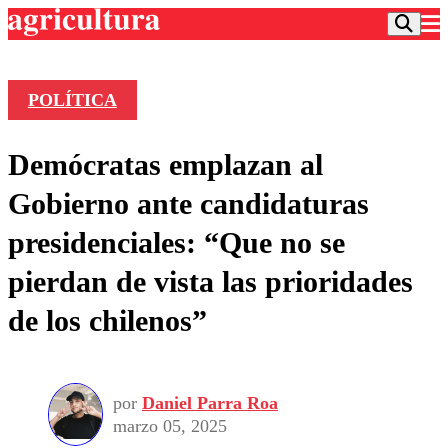
POLÍTICA
Podcast
Demócratas emplazan al
Frecuencias
Agricultura TV
Gobierno ante candidaturas
Deportes
presidenciales: “Que no se
Entretención
Colo Colo
Noticias
pierdan de vista las prioridades
Motor
Vida Social
Otros Deportes
Dato Practico
de los chilenos”
Publicaciones en medios
Seleccion Chilena
Economía
Opinión
Torneo Internacional
Internacional
Programas
Torneo Nacional
Nacional
Comercial
por
Daniel Parra Roa
Universidad Católica
Política
marzo 05, 2025
Universidad de Chile
Sustentabilidad