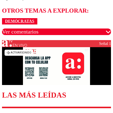
OTROS TEMAS A EXPLORAR:
DEMÓCRATAS
Ver comentarios
Señal 1
EN VIVO
Los comentarios son moderados para garantizar un
diálogo respetuoso.
Nombre
Correo
LAS MÁS LEÍDAS
Enviar comentario