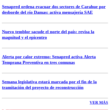
Senapred ordena evacuar dos sectores de Carahue por
desborde del río Damas: activa mensajería SAE
Nuevo temblor sacude el norte del país: revisa la
magnitud y el epicentro
Alerta por calor extremo: Senapred activa Alerta
Temprana Preventiva en tres comunas
Semana legislativa estará marcada por el fin de la
tramitación del proyecto de reconstrucción
VER MÁS