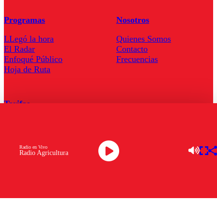
Programas
Nosotros
LLegó la hora
Quienes Somos
El Radar
Contacto
Enfoqué Público
Frecuencias
Hoja de Ruta
Tarifas
Comercial
Tarifas Servel Radio
Radio en Vivo
Radio Agricultura
Radio en Vivo
TV en Vivo
Descarga la APP