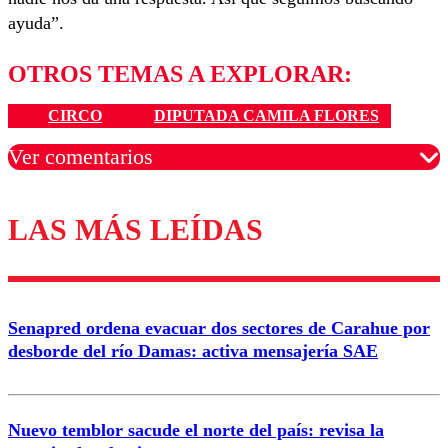
ayuda”.
OTROS TEMAS A EXPLORAR:
CIRCO
DIPUTADA CAMILA FLORES
Ver comentarios
LAS MÁS LEÍDAS
Los comentarios son moderados para garantizar un
diálogo respetuoso.
Nombre
Senapred ordena evacuar dos sectores de Carahue por
Correo
desborde del río Damas: activa mensajería SAE
Nuevo temblor sacude el norte del país: revisa la