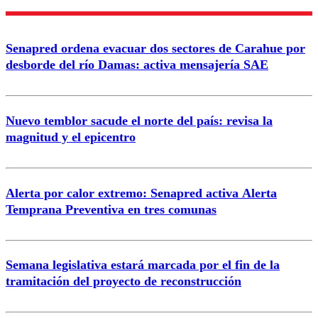
Nombre
Senapred ordena evacuar dos sectores de Carahue por
Correo
desborde del río Damas: activa mensajería SAE
Nuevo temblor sacude el norte del país: revisa la
magnitud y el epicentro
Enviar comentario
Alerta por calor extremo: Senapred activa Alerta
Temprana Preventiva en tres comunas
Semana legislativa estará marcada por el fin de la
tramitación del proyecto de reconstrucción