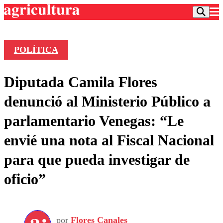
POLÍTICA
Podcast
Diputada Camila Flores
Frecuencias
Agricultura TV
denunció al Ministerio Público a
Deportes
parlamentario Venegas: “Le
Entretención
Colo Colo
Noticias
envié una nota al Fiscal Nacional
Motor
Vida Social
Otros Deportes
Dato Practico
para que pueda investigar de
Publicaciones en medios
Seleccion Chilena
Economía
Opinión
oficio”
Torneo Internacional
Internacional
Programas
Torneo Nacional
Nacional
Comercial
Universidad Católica
Política
Universidad de Chile
Sustentabilidad
por
Flores Canales