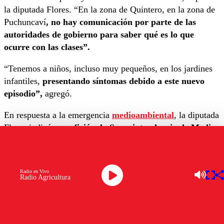
la diputada Flores. “En la zona de Quintero, en la zona de
Puchuncaví
, no hay comunicación por parte de las
autoridades de gobierno para saber qué es lo que
ocurre con las clases”.
“Tenemos a niños, incluso muy pequeños, en los jardines
infantiles,
presentando síntomas debido a este nuevo
episodio”,
agregó.
En respuesta a la emergencia
medioambiental
, la diputada
Flores indicó que
ofició a la Superintendencia de Medio
Ambiente, a la Superintendencia de Educación y a la
Superintendencia de Salud,
buscando respuestas y
medidas concretas para enfrentar la situación.
Radio en Vivo
Radio Agricultura