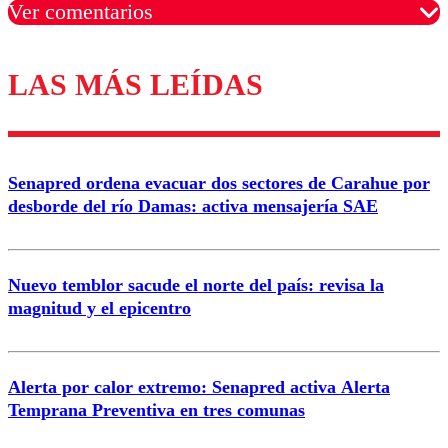
Ver comentarios
LAS MÁS LEÍDAS
Los comentarios son moderados para garantizar un
diálogo respetuoso.
Nombre
Senapred ordena evacuar dos sectores de Carahue por
Correo
desborde del río Damas: activa mensajería SAE
Nuevo temblor sacude el norte del país: revisa la
magnitud y el epicentro
Enviar comentario
Alerta por calor extremo: Senapred activa Alerta
Temprana Preventiva en tres comunas