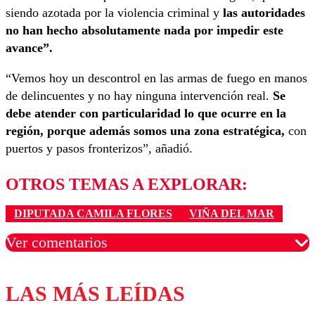
siendo azotada por la violencia criminal y
las autoridades
no han hecho absolutamente nada por impedir este
avance”.
“Vemos hoy un descontrol en las armas de fuego en manos
de delincuentes y no hay ninguna intervención real.
Se
debe atender con particularidad lo que ocurre en la
región, porque además somos una zona estratégica,
con
puertos y pasos fronterizos”, añadió.
OTROS TEMAS A EXPLORAR:
DIPUTADA CAMILA FLORES
VIÑA DEL MAR
Ver comentarios
LAS MÁS LEÍDAS
Los comentarios son moderados para garantizar un
diálogo respetuoso.