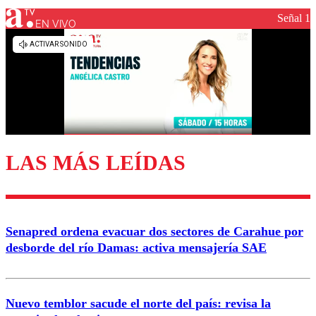
Señal 1
EN VIVO
Los comentarios son moderados para garantizar un
diálogo respetuoso.
Nombre
Correo
LAS MÁS LEÍDAS
Enviar comentario
Senapred ordena evacuar dos sectores de Carahue por
desborde del río Damas: activa mensajería SAE
Nuevo temblor sacude el norte del país: revisa la