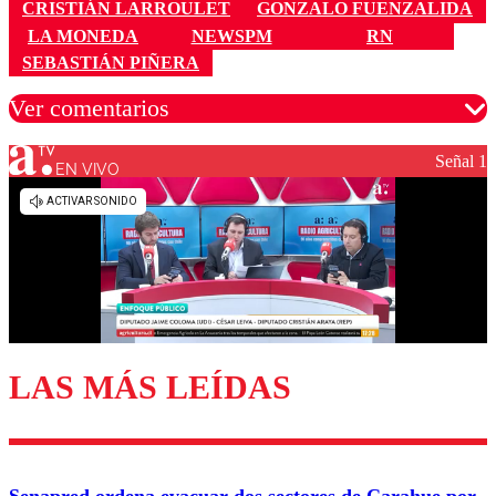
CRISTIÁN LARROULET
GONZALO FUENZALIDA
LA MONEDA
NEWSPM
RN
SEBASTIÁN PIÑERA
Ver comentarios
Señal 1
EN VIVO
Los comentarios son moderados para garantizar un
diálogo respetuoso.
Nombre
Correo
LAS MÁS LEÍDAS
Enviar comentario
Senapred ordena evacuar dos sectores de Carahue por