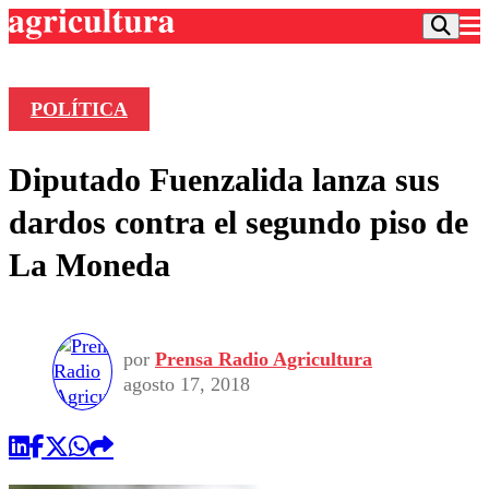
POLÍTICA
Podcast
Diputado Fuenzalida lanza sus
Frecuencias
Agricultura TV
dardos contra el segundo piso de
Deportes
La Moneda
Entretención
Colo Colo
Noticias
Motor
Vida Social
Otros Deportes
Dato Practico
Publicaciones en medios
por
Prensa Radio Agricultura
Seleccion Chilena
Economía
Opinión
agosto 17, 2018
Torneo Internacional
Internacional
Programas
Torneo Nacional
Nacional
Comercial
Universidad Católica
Política
Universidad de Chile
Sustentabilidad