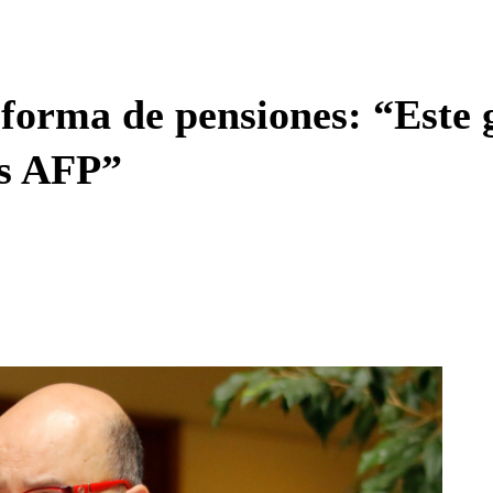
Enviar c
eforma de pensiones: “Este
as AFP”