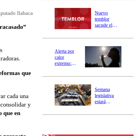
desborde del
río Damas:
putado Ilabaca
Nuevo
activa
temblor
mensajería
sacude el
fracasado”
SAE
norte del país:
revisa la
magnitud y el
s
epicentro
Alerta por
calor
tradoras.
extremo:
Senapred
reformas que
activa Alerta
Temprana
Preventiva en
Semana
tres comunas
yar cada una
legislativa
estará
 consolidar y
marcada por
o que en
el fin de la
tramitación
del proyecto
de