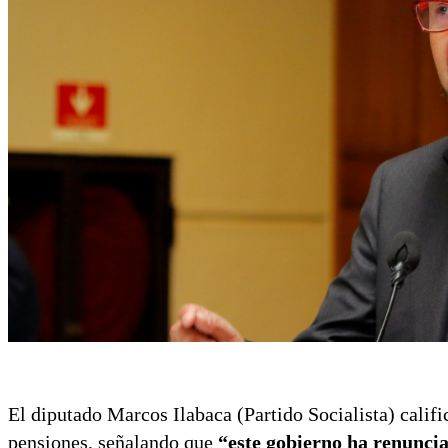
El diputado Marcos Ilabaca (Partido Socialista) calif
pensiones, señalando que
“este gobierno ha renuncia