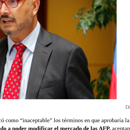
Di
icó como “inaceptable” los términos en que aprobaría l
do a poder modificar el mercado de las AFP,
aceptan