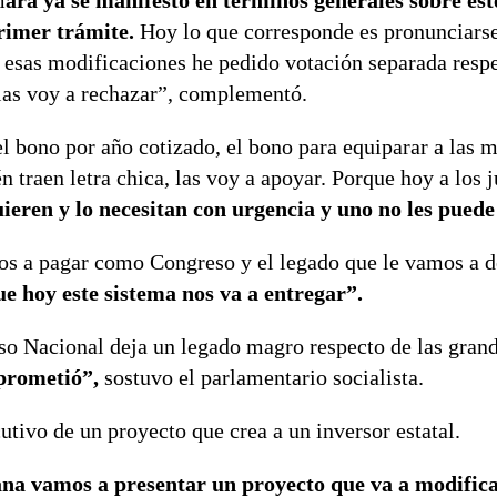
m
ara ya se manifestó en términos generales sobre est
primer trámite.
Hoy lo que corresponde es pronunciarse
e esas modificaciones he pedido votación separada resp
 las voy a rechazar”, complementó.
l bono por año cotizado, el bono para equiparar a las 
 traen letra chica, las voy a apoyar. Porque hoy a los 
uieren y lo necesitan con urgencia y uno no les puede
os a pagar como Congreso y el legado que le vamos a de
ue hoy este sistema nos va a entregar”.
so Nacional deja un legado magro respecto de las gran
prometió”,
sostuvo el parlamentario socialista.
utivo de un proyecto que crea a un inversor estatal.
na vamos a presentar un proyecto que va a modifica