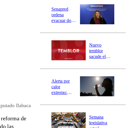
Senapred
ordena
evacuar dos
sectores de
Carahue por
desborde del
río Damas:
Nuevo
activa
temblor
mensajería
sacude el
SAE
norte del país:
revisa la
magnitud y el
epicentro
Alerta por
calor
extremo:
Senapred
activa Alerta
putado Ilabaca
Temprana
Preventiva en
Semana
a reforma de
tres comunas
legislativa
do las