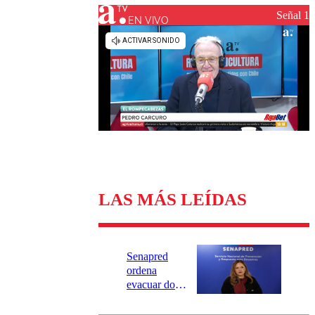
Universidad Católica
Política
Señal 1
Universidad de Chile
Sustentabilidad
EN VIVO
LAS MÁS LEÍDAS
Senapred
ordena
evacuar dos
sectores de
Carahue por