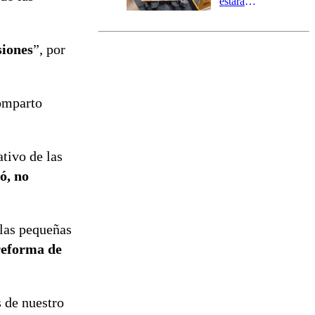
estará
marcada por
el fin de la
tramitación
siones
”, por
del proyecto
de
reconstrucción
comparto
ativo de las
ó, no
 las pequeñas
reforma de
s de nuestro