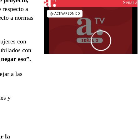
e proyecto,
reconstrucción
Señal 2
 respecto a
ecto a normas
mujeres con
jubilados con
 negar eso”.
jar a las
des y
r la