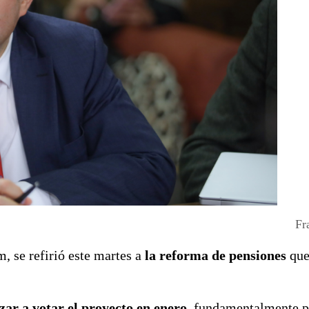
Fr
 se refirió este martes a
la reforma de pensiones
que
zar a votar el proyecto en enero,
fundamentalmente p