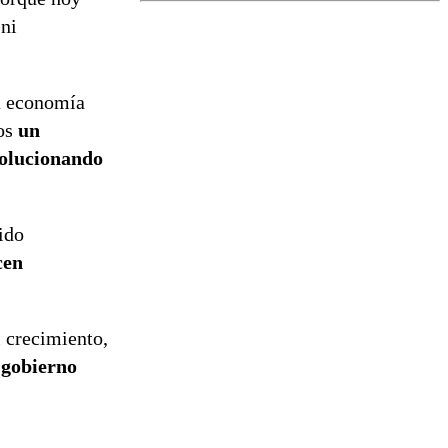
tramitación
 ni
del proyecto
de
reconstrucción
la economía
mos
un
solucionando
ido
cen
l crecimiento,
 gobierno