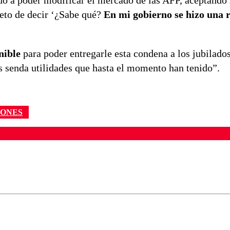
ado a poder modificar el mercado de las AFP, aceptando
jeto de decir ‘¿Sabe qué?
En mi gobierno se hizo una 
nible
para poder entregarle esta condena a los jubilado
as senda utilidades que hasta el momento han tenido”.
IONES
ados para garantizar un diálogo respetuoso.
Correo