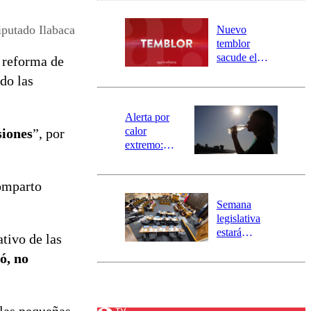
desborde del
río Damas:
putado Ilabaca
Nuevo
activa
temblor
mensajería
sacude el
a reforma de
SAE
norte del país:
do las
revisa la
magnitud y el
epicentro
Alerta por
calor
siones
”, por
extremo:
Senapred
activa Alerta
comparto
Temprana
Preventiva en
Semana
tres comunas
legislativa
estará
ativo de las
marcada por
ó, no
el fin de la
tramitación
del proyecto
de