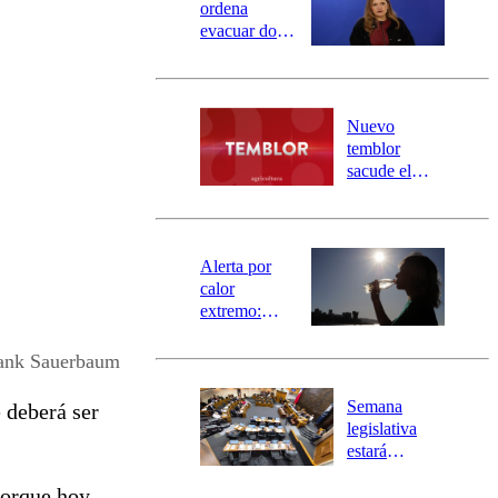
ordena
evacuar dos
sectores de
Carahue por
desborde del
río Damas:
Nuevo
activa
temblor
mensajería
sacude el
SAE
norte del país:
revisa la
magnitud y el
epicentro
Alerta por
calor
extremo:
Senapred
activa Alerta
ank Sauerbaum
Temprana
Preventiva en
Semana
 deberá ser
tres comunas
legislativa
estará
marcada por
orque hoy
el fin de la