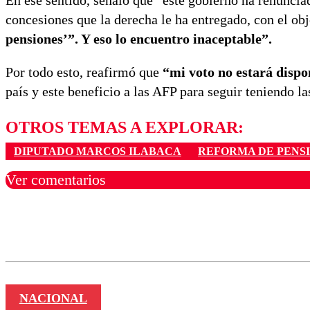
En ese sentido, señaló que “este gobierno ha renunci
concesiones que la derecha le ha entregado, con el ob
pensiones’”. Y eso lo encuentro inaceptable”.
Por todo esto, reafirmó que
“mi voto no estará dispo
país y este beneficio a las AFP para seguir teniendo l
OTROS TEMAS A EXPLORAR:
DIPUTADO MARCOS ILABACA
REFORMA DE PENS
Ver comentarios
Los comentarios son moder
Nombre
NACIONAL