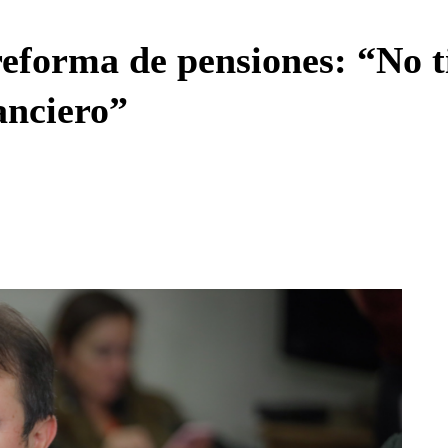
Enviar c
forma de pensiones: “No t
anciero”