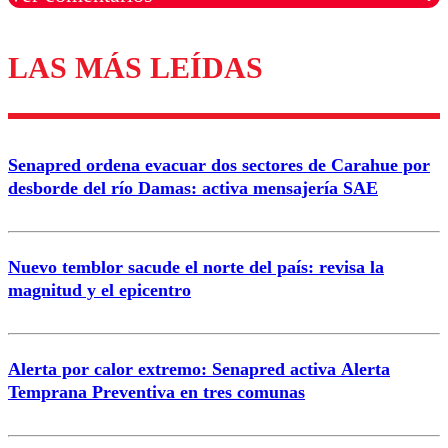
LAS MÁS LEÍDAS
Los comentarios son moderados para garantizar un
diálogo respetuoso.
Nombre
Senapred ordena evacuar dos sectores de Carahue por
Correo
desborde del río Damas: activa mensajería SAE
Nuevo temblor sacude el norte del país: revisa la
magnitud y el epicentro
Enviar comentario
Alerta por calor extremo: Senapred activa Alerta
Temprana Preventiva en tres comunas