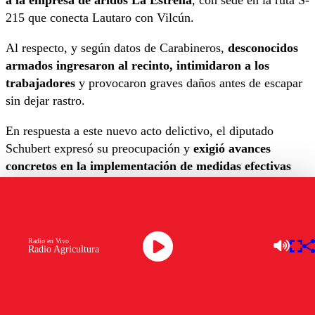
215 que conecta Lautaro con Vilcún.
Al respecto, y según datos de Carabineros,
desconocidos
armados ingresaron al recinto, intimidaron a los
trabajadores
y provocaron graves daños antes de escapar
sin dejar rastro.
En respuesta a este nuevo acto delictivo, el diputado
Schubert expresó su preocupación y
exigió avances
concretos en la implementación de medidas efectivas
para combatir el terrorismo en la región.
“El terrorismo en La Araucanía sigue actuando de manera
activa, no es efectivo a pesar de que nos han tratado de
Radio en Vivo
hacer creer que está en retirada, que están controlados y
Radio Agricultura
desarticulados, no es efectivo.
Los grupos terroristas no
están desarticulados
y salvo casos muy excepcionales
siguen actuando de manera impune”, señaló el