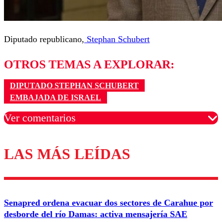
Diputado republicano,
Stephan Schubert
OTROS TEMAS A EXPLORAR:
DIPUTADO STEPHAN SCHUBERT
EMBAJADA DE ISRAEL
Ver comentarios
LAS MÁS LEÍDAS
Los comentarios son moderados para garantizar un
diálogo respetuoso.
Nombre
Senapred ordena evacuar dos sectores de Carahue por
Correo
desborde del río Damas: activa mensajería SAE