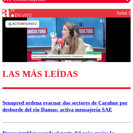
Señal 1
EN VIVO
Los comentarios son moderados para garantizar un
diálogo respetuoso.
Nombre
Correo
LAS MÁS LEÍDAS
Enviar comentario
Senapred ordena evacuar dos sectores de Carahue por
desborde del río Damas: activa mensajería SAE