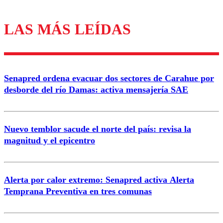
LAS MÁS LEÍDAS
Los comentarios son moderados para garantizar un
diálogo respetuoso.
Nombre
Senapred ordena evacuar dos sectores de Carahue por
Correo
desborde del río Damas: activa mensajería SAE
Nuevo temblor sacude el norte del país: revisa la
magnitud y el epicentro
Enviar comentario
Alerta por calor extremo: Senapred activa Alerta
Temprana Preventiva en tres comunas