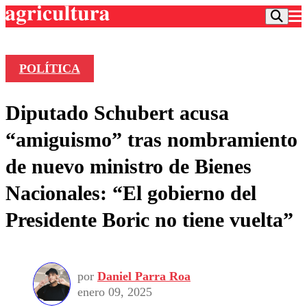
POLÍTICA
Podcast
Diputado Schubert acusa
Frecuencias
Agricultura TV
“amiguismo” tras nombramiento
Deportes
de nuevo ministro de Bienes
Entretención
Colo Colo
Noticias
Nacionales: “El gobierno del
Motor
Vida Social
Otros Deportes
Dato Practico
Presidente Boric no tiene vuelta”
Publicaciones en medios
Seleccion Chilena
Economía
Opinión
Torneo Internacional
Internacional
Programas
Torneo Nacional
Nacional
Comercial
por
Daniel Parra Roa
Universidad Católica
Política
enero 09, 2025
Universidad de Chile
Sustentabilidad